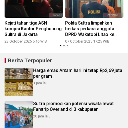
Kejati tahan tiga ASN
Polda Sultra limpahkan
korupsi Kantor Penghubung
berkas perkara anggota
Sultra di Jakarta
DPRD Wakatobi Litao ke
Kejati
23 October 2025 5:16 WIB
07 October 2025 17:25 WIB
Berita Terpopuler
Harga emas Antam hari ini tetap Rp2,69 juta
per gram
1 jam lalu
Sultra promosikan potensi wisata lewat
Famtrip Overland di 3 kabupaten
20 jam lalu