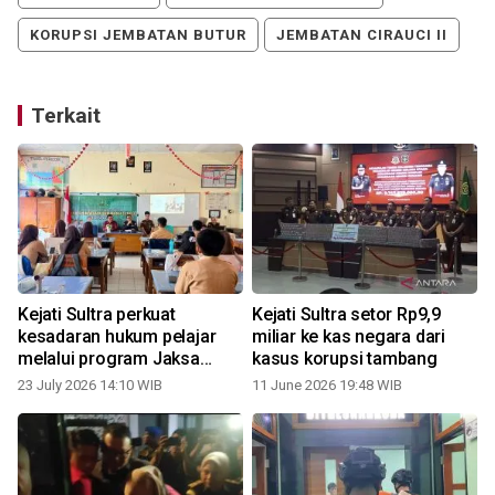
KORUPSI JEMBATAN BUTUR
JEMBATAN CIRAUCI II
Terkait
u
Kejati Sultra perkuat
Kejati Sultra setor Rp9,9
kesadaran hukum pelajar
miliar ke kas negara dari
melalui program Jaksa
kasus korupsi tambang
masuk sekolah
23 July 2026 14:10 WIB
11 June 2026 19:48 WIB