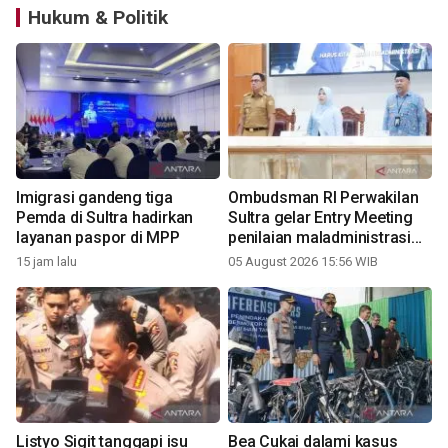
Hukum & Politik
Imigrasi gandeng tiga
Ombudsman RI Perwakilan
Pemda di Sultra hadirkan
Sultra gelar Entry Meeting
layanan paspor di MPP
penilaian maladministrasi
2026
15 jam lalu
05 August 2026 15:56 WIB
Listyo Sigit tanggapi isu
Bea Cukai dalami kasus