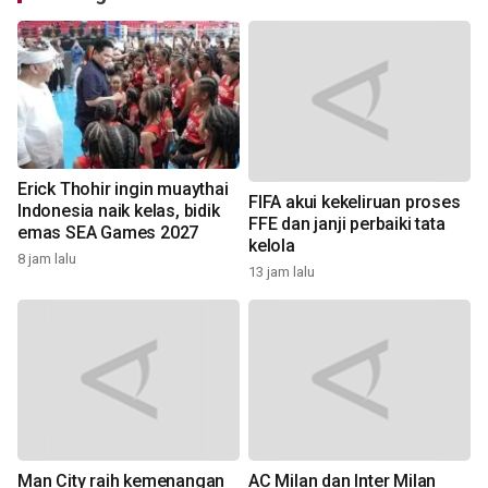
Erick Thohir ingin muaythai
FIFA akui kekeliruan proses
Indonesia naik kelas, bidik
FFE dan janji perbaiki tata
emas SEA Games 2027
kelola
8 jam lalu
13 jam lalu
Man City raih kemenangan
AC Milan dan Inter Milan