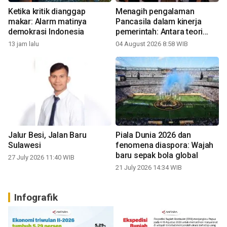
Ketika kritik dianggap
Menagih pengalaman
makar: Alarm matinya
Pancasila dalam kinerja
demokrasi Indonesia
pemerintah: Antara teori
kelas dan realitas publik
13 jam lalu
04 August 2026 8:58 WIB
Jalur Besi, Jalan Baru
Piala Dunia 2026 dan
Sulawesi
fenomena diaspora: Wajah
baru sepak bola global
27 July 2026 11:40 WIB
21 July 2026 14:34 WIB
Infografik