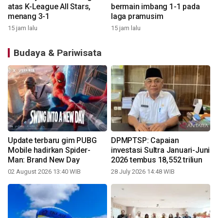
atas K-League All Stars,
bermain imbang 1-1 pada
menang 3-1
laga pramusim
15 jam lalu
15 jam lalu
Budaya & Pariwisata
Update terbaru gim PUBG
DPMPTSP: Capaian
Mobile hadirkan Spider-
investasi Sultra Januari-Juni
Man: Brand New Day
2026 tembus 18,552 triliun
02 August 2026 13:40 WIB
28 July 2026 14:48 WIB