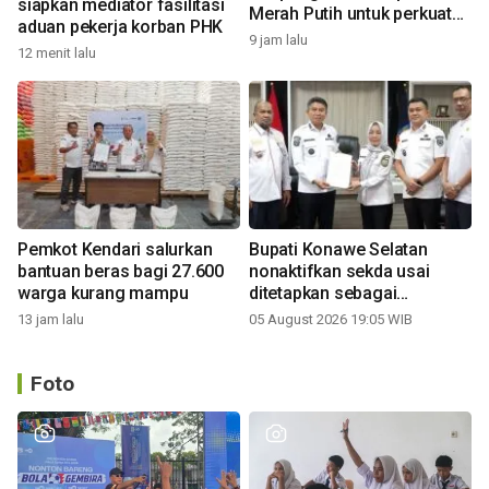
siapkan mediator fasilitasi
Merah Putih untuk perkuat
aduan pekerja korban PHK
ekonomi desa
9 jam lalu
12 menit lalu
Pemkot Kendari salurkan
Bupati Konawe Selatan
bantuan beras bagi 27.600
nonaktifkan sekda usai
warga kurang mampu
ditetapkan sebagai
tersangka
13 jam lalu
05 August 2026 19:05 WIB
Foto