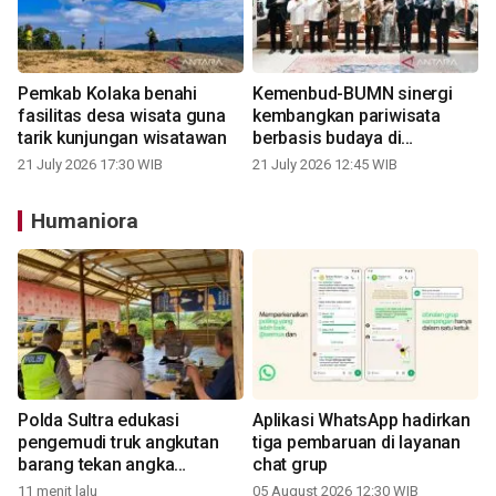
Pemkab Kolaka benahi
Kemenbud-BUMN sinergi
fasilitas desa wisata guna
kembangkan pariwisata
tarik kunjungan wisatawan
berbasis budaya di
Indonesia
21 July 2026 17:30 WIB
21 July 2026 12:45 WIB
Humaniora
Polda Sultra edukasi
Aplikasi WhatsApp hadirkan
pengemudi truk angkutan
tiga pembaruan di layanan
barang tekan angka
chat grup
kecelakaan
11 menit lalu
05 August 2026 12:30 WIB