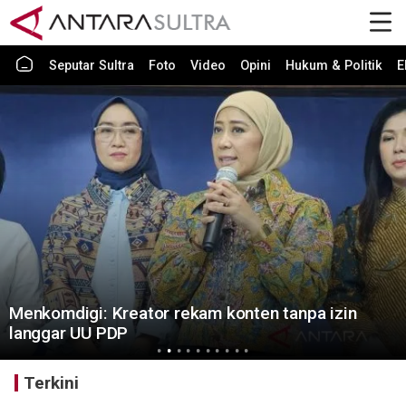
Seputar Sultra
Foto
Video
Opini
Hukum & Politik
E
Wali Kota pastikan fasilitas Sekolah Rakyat
Kendari dukung perkembangan siswa
Terkini