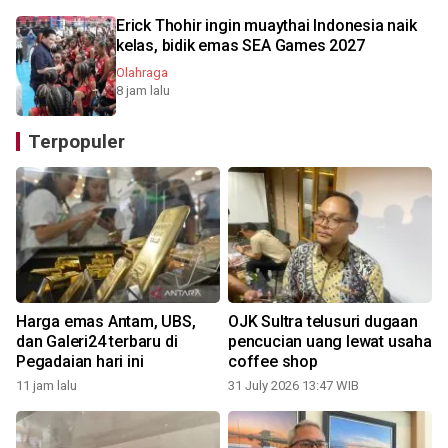
Erick Thohir ingin muaythai Indonesia naik
kelas, bidik emas SEA Games 2027
Olahraga
8 jam lalu
Terpopuler
Harga emas Antam, UBS,
OJK Sultra telusuri dugaan
dan Galeri24 terbaru di
pencucian uang lewat usaha
Pegadaian hari ini
coffee shop
11 jam lalu
31 July 2026 13:47 WIB