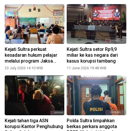
Kejati Sultra perkuat
Kejati Sultra setor Rp9,9
kesadaran hukum pelajar
miliar ke kas negara dari
melalui program Jaksa
kasus korupsi tambang
masuk sekolah
23 July 2026 14:10 WIB
11 June 2026 19:48 WIB
Kejati tahan tiga ASN
Polda Sultra limpahkan
korupsi Kantor Penghubung
berkas perkara anggota