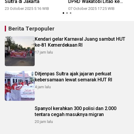
Sultra di Jakarta
DPRD Wakatobi Litao ke
Kejati
23 October 2025 5:16 WIB
07 October 2025 17:25 WIB
Berita Terpopuler
Kendari gelar Karnaval Juang sambut HUT
ke-81 Kemerdekaan RI
17 jam lalu
Ditjenpas Sultra ajak jajaran perkuat
kebersamaan lewat semarak HUT RI
4 jam lalu
Spanyol kerahkan 300 polisi dan 2.000
tentara cegah masuknya migran
20 jam lalu