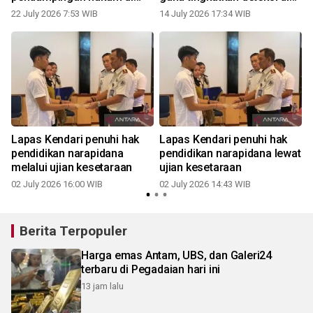
lapas se-Sultra
keamanan
22 July 2026 7:53 WIB
14 July 2026 17:34 WIB
Lapas Kendari penuhi hak
Lapas Kendari penuhi hak
pendidikan narapidana
pendidikan narapidana lewat
melalui ujian kesetaraan
ujian kesetaraan
02 July 2026 16:00 WIB
02 July 2026 14:43 WIB
Berita Terpopuler
Harga emas Antam, UBS, dan Galeri24
terbaru di Pegadaian hari ini
13 jam lalu