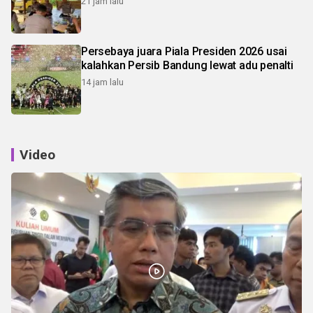
21 jam lalu
Persebaya juara Piala Presiden 2026 usai
kalahkan Persib Bandung lewat adu penalti
14 jam lalu
Video