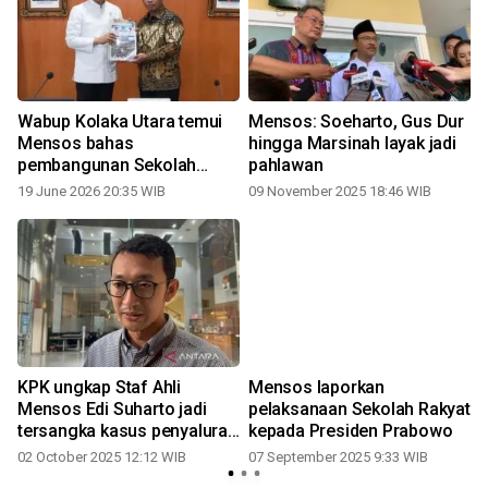
Wabup Kolaka Utara temui
Mensos: Soeharto, Gus Dur
Mensos bahas
hingga Marsinah layak jadi
pembangunan Sekolah
pahlawan
Rakyat
19 June 2026 20:35 WIB
09 November 2025 18:46 WIB
KPK ungkap Staf Ahli
Mensos laporkan
Mensos Edi Suharto jadi
pelaksanaan Sekolah Rakyat
tersangka kasus penyaluran
kepada Presiden Prabowo
bansos
02 October 2025 12:12 WIB
07 September 2025 9:33 WIB