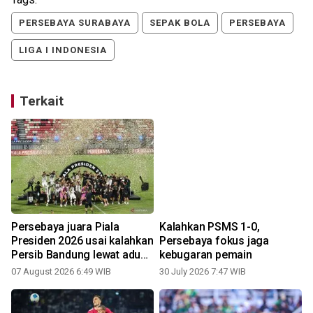
PERSEBAYA SURABAYA
SEPAK BOLA
PERSEBAYA
LIGA I INDONESIA
Terkait
Persebaya juara Piala
Kalahkan PSMS 1-0,
Presiden 2026 usai kalahkan
Persebaya fokus jaga
Persib Bandung lewat adu
kebugaran pemain
penalti
07 August 2026 6:49 WIB
30 July 2026 7:47 WIB
0