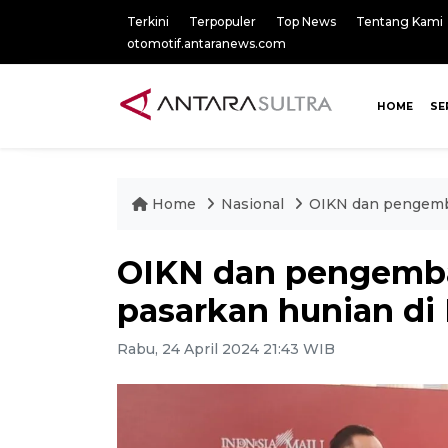
Terkini
Terpopuler
Top News
Tentang Kami
otomotif.antaranews.com
HOME
SE
Home
Nasional
OIKN dan pengemba
OIKN dan pengemba
pasarkan hunian di
Rabu, 24 April 2024 21:43 WIB