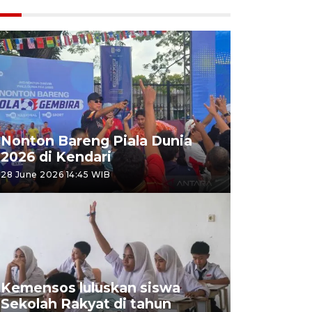
Nonton Bareng Piala Dunia
2026 di Kendari
28 June 2026 14:45 WIB
Kemensos luluskan siswa
Sekolah Rakyat di tahun