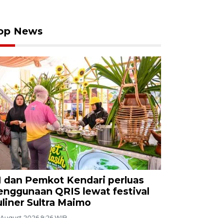
op News
I dan Pemkot Kendari perluas
enggunaan QRIS lewat festival
uliner Sultra Maimo
 August 2026 9:26 WIB