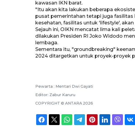
kawasan IKN barat.
"Itu akan kita lakukan beberapa ekosist
pusat pemerintahan tetapi juga fasilitas la
kesehatan, fasilitas untuk 'lifestyle', a
Sejauh ini, OIKN mencatat lima kali pel
dilakukan Presiden RI Joko Widodo mencapa
lembaga.
Sementara itu, "groundbreaking" keenam
2024 ditargetkan untuk proyek-proyek p
Pewarta :
Mentari Dwi Gayati
Editor:
Zabur Karuru
COPYRIGHT ©
ANTARA
2026