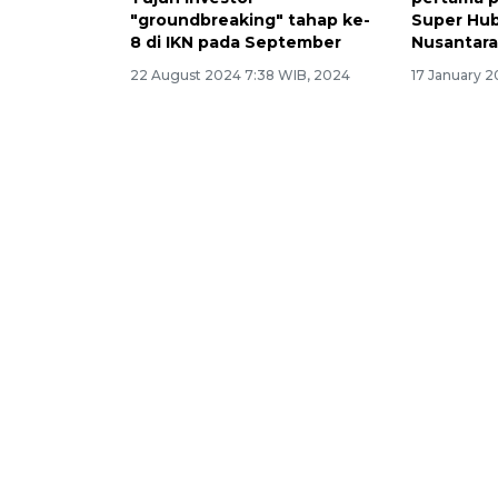
"groundbreaking" tahap ke-
Super Hub
8 di IKN pada September
Nusantara
22 August 2024 7:38 WIB, 2024
17 January 2