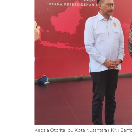
Kepala Otorita Ibu Kota Nusantara (IKN) Bamb