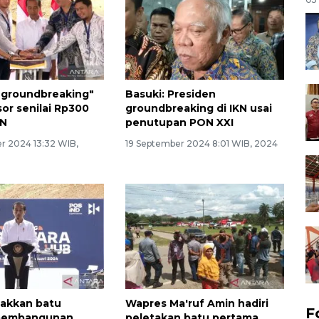
"groundbreaking"
Basuki: Presiden
sor senilai Rp300
groundbreaking di IKN usai
KN
penutupan PON XXI
r 2024 13:32 WIB,
19 September 2024 8:01 WIB, 2024
takkan batu
Wapres Ma'ruf Amin hadiri
F
pembangunan
peletakan batu pertama