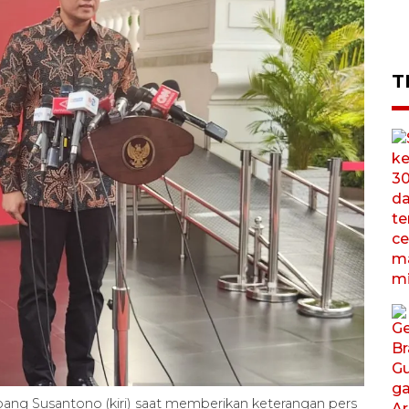
T
ang Susantono (kiri) saat memberikan keterangan pers