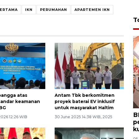
PERTAMA
IKN
PERUMAHAN
APARTEMEN IKN
T
bangga atas
Antam Tbk berkomitmen
tandar keamanan
proyek baterai EV inklusif
BG
untuk masyarakat Haltim
B
2026 12:26 WIB
30 June 2025 14:38 WIB, 2025
p
k
05