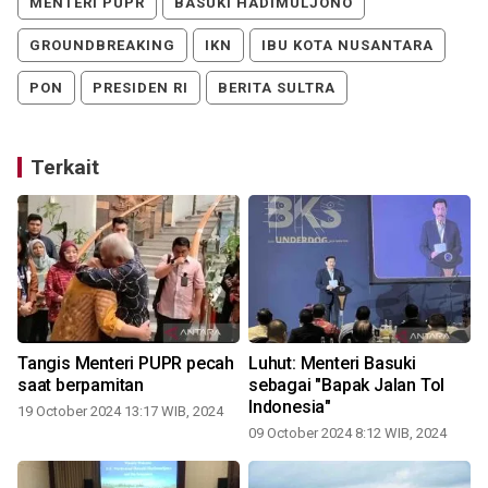
MENTERI PUPR
BASUKI HADIMULJONO
GROUNDBREAKING
IKN
IBU KOTA NUSANTARA
PON
PRESIDEN RI
BERITA SULTRA
Terkait
Tangis Menteri PUPR pecah
Luhut: Menteri Basuki
saat berpamitan
sebagai "Bapak Jalan Tol
Indonesia"
19 October 2024 13:17 WIB, 2024
09 October 2024 8:12 WIB, 2024