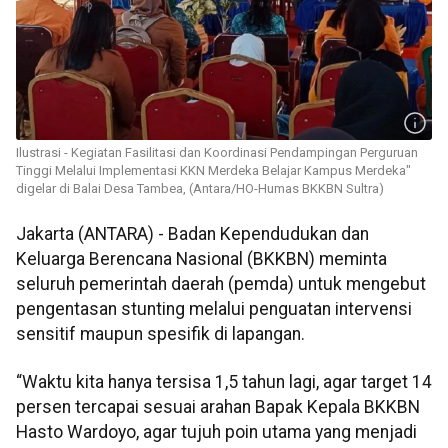
Ilustrasi - Kegiatan Fasilitasi dan Koordinasi Pendampingan Perguruan
Tinggi Melalui Implementasi KKN Merdeka Belajar Kampus Merdeka"
digelar di Balai Desa Tambea, (Antara/HO-Humas BKKBN Sultra)
Jakarta (ANTARA) - Badan Kependudukan dan
Keluarga Berencana Nasional (BKKBN) meminta
seluruh pemerintah daerah (pemda) untuk mengebut
pengentasan stunting melalui penguatan intervensi
sensitif maupun spesifik di lapangan.
“Waktu kita hanya tersisa 1,5 tahun lagi, agar target 14
persen tercapai sesuai arahan Bapak Kepala BKKBN
Hasto Wardoyo, agar tujuh poin utama yang menjadi