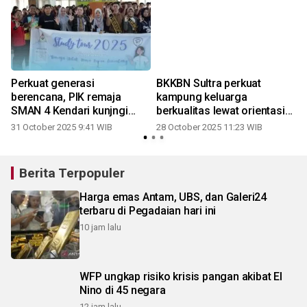
n
Perkuat generasi
BKKBN Sultra perkuat
berencana, PIK remaja
kampung keluarga
SMAN 4 Kendari kunjngi
berkualitas lewat orientasi
BKKBN Sultra
lintas sektor
31 October 2025 9:41 WIB
28 October 2025 11:23 WIB
Berita Terpopuler
Harga emas Antam, UBS, dan Galeri24
terbaru di Pegadaian hari ini
10 jam lalu
WFP ungkap risiko krisis pangan akibat El
Nino di 45 negara
12 jam lalu