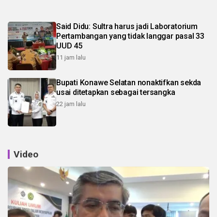
Said Didu: Sultra harus jadi Laboratorium
Pertambangan yang tidak langgar pasal 33
UUD 45
11 jam lalu
Bupati Konawe Selatan nonaktifkan sekda
usai ditetapkan sebagai tersangka
22 jam lalu
Video