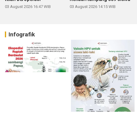
03 August 2026 16:47 WIB
03 August 2026 14:15 WIB
Infografik