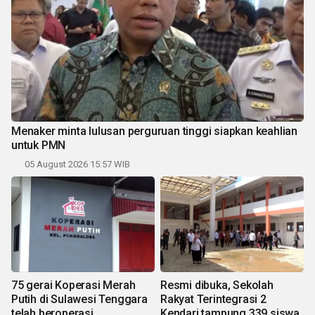
Menaker minta lulusan perguruan tinggi siapkan keahlian
untuk PMN
05 August 2026 15:57 WIB
75 gerai Koperasi Merah
Resmi dibuka, Sekolah
Putih di Sulawesi Tenggara
Rakyat Terintegrasi 2
telah beroperasi
Kendari tampung 339 siswa