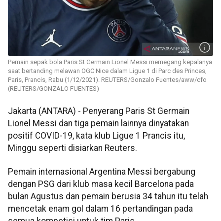
Pemain sepak bola Paris St Germain Lionel Messi memegang kepalanya
saat bertanding melawan OGC Nice dalam Ligue 1 di Parc des Princes,
Paris, Prancis, Rabu (1/12/2021). REUTERS/Gonzalo Fuentes/aww/cfo
(REUTERS/GONZALO FUENTES)
Jakarta (ANTARA) - Penyerang Paris St Germain
Lionel Messi dan tiga pemain lainnya dinyatakan
positif COVID-19, kata klub Ligue 1 Prancis itu,
Minggu seperti disiarkan Reuters.
Pemain internasional Argentina Messi bergabung
dengan PSG dari klub masa kecil Barcelona pada
bulan Agustus dan pemain berusia 34 tahun itu telah
mencetak enam gol dalam 16 pertandingan pada
semua kompetisi untuk tim Paris.