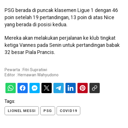
PSG berada di puncak klasemen Ligue 1 dengan 46
poin setelah 19 pertandingan, 13 poin di atas Nice
yang berada di posisi kedua.
Mereka akan melakukan perjalanan ke klub tingkat
ketiga Vannes pada Senin untuk pertandingan babak
32 besar Piala Prancis.
Pewarta : Fitri Supratiwi
Editor :
Hernawan Wahyudono
Tags:
LIONEL MESSI
PSG
COVID19