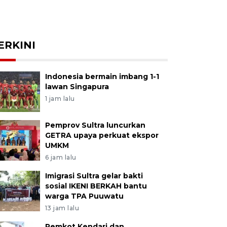
ERKINI
Indonesia bermain imbang 1-1
lawan Singapura
1 jam lalu
Pemprov Sultra luncurkan
GETRA upaya perkuat ekspor
UMKM
6 jam lalu
Imigrasi Sultra gelar bakti
sosial IKENI BERKAH bantu
warga TPA Puuwatu
13 jam lalu
Pemkot Kendari dan