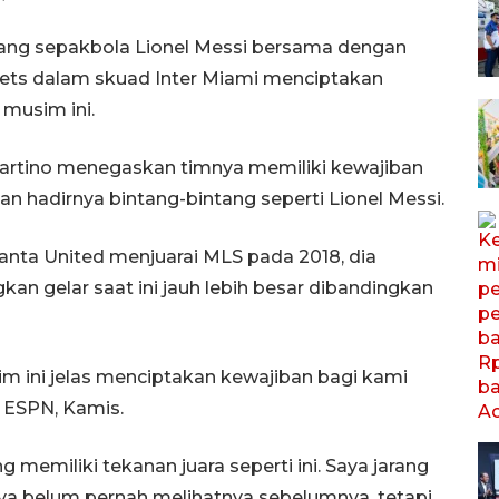
ang sepakbola Lionel Messi bersama dengan
quets dalam skuad Inter Miami menciptakan
 musim ini.
Martino menegaskan timnya memiliki kewajiban
n hadirnya bintang-bintang seperti Lionel Messi.
ta United menjuarai MLS pada 2018, dia
gelar saat ini jauh lebih besar dibandingkan
im ini jelas menciptakan kewajiban bagi kami
p ESPN, Kamis.
memiliki tekanan juara seperti ini. Saya jarang
aya belum pernah melihatnya sebelumnya, tetapi