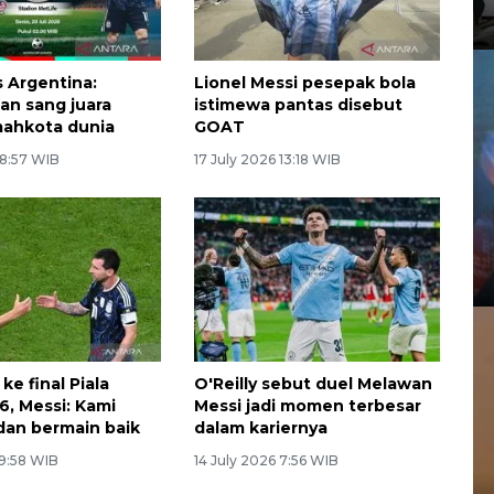
s Argentina:
Lionel Messi pesepak bola
an sang juara
istimewa pantas disebut
mahkota dunia
GOAT
 8:57 WIB
17 July 2026 13:18 WIB
ke final Piala
O'Reilly sebut duel Melawan
6, Messi: Kami
Messi jadi momen terbesar
dan bermain baik
dalam kariernya
 9:58 WIB
14 July 2026 7:56 WIB