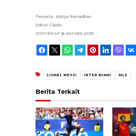
Pewarta :
Aditya Ramadhan
Editor:
Faidin
COPYRIGHT ©
ANTARA
2026
LIONEL MESSI
INTER MIAMI
MLS
Berita Terkait