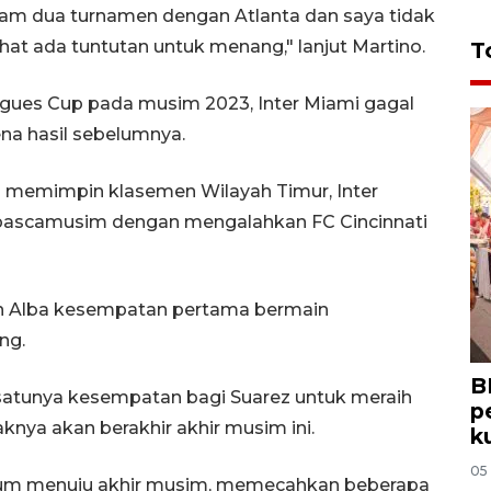
am dua turnamen dengan Atlanta dan saya tidak
t ada tuntutan untuk menang," lanjut Martino.
T
agues Cup pada musim 2023, Inter Miami gagal
a hasil sebelumnya.
n memimpin klasemen Wilayah Timur, Inter
 pascamusim dengan mengalahkan FC Cincinnati
dan Alba kesempatan pertama bermain
ng.
B
-satunya kesempatan bagi Suarez untuk meraih
p
knya akan berakhir akhir musim ini.
k
05
um menuju akhir musim, memecahkan beberapa