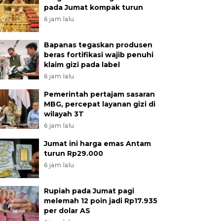
pada Jumat kompak turun
6 jam lalu
Bapanas tegaskan produsen
beras fortifikasi wajib penuhi
klaim gizi pada label
6 jam lalu
Pemerintah pertajam sasaran
MBG, percepat layanan gizi di
wilayah 3T
6 jam lalu
Jumat ini harga emas Antam
turun Rp29.000
6 jam lalu
Rupiah pada Jumat pagi
melemah 12 poin jadi Rp17.935
per dolar AS