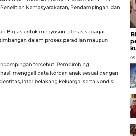
 Penelitian Kemasyarakatan, Pendampingan, dan
ban Bapas untuk menyusun Litmas sebagai
B
timbangan dalam proses peradilan maupun
p
k
05
endampingan tersebut, Pembimbing
asil menggali data korban anak sesuai dengan
dentitas, latar belakang keluarga, serta kondisi