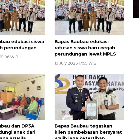
bau edukasi siswa
Bapas Baubau edukasi
ah perundungan
ratusan siswa baru cegah
perundungan lewat MPLS
 21:06 WIB
13 July 2026 17:55 WIB
ubau dan DP3A
Bapas Baubau tegaskan
ndungi anak dari
klien pembebasan bersyarat
ana asusila
wajib jaga ketertiban