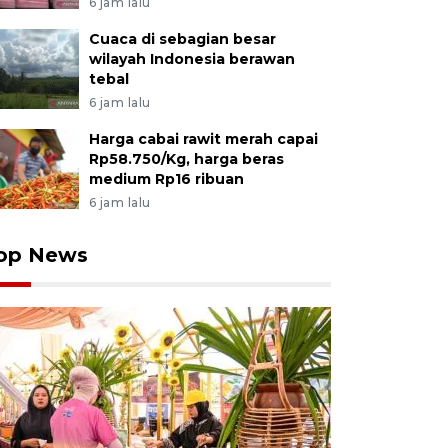
6 jam lalu
Cuaca di sebagian besar
wilayah Indonesia berawan
tebal
6 jam lalu
Harga cabai rawit merah capai
Rp58.750/Kg, harga beras
medium Rp16 ribuan
6 jam lalu
op News