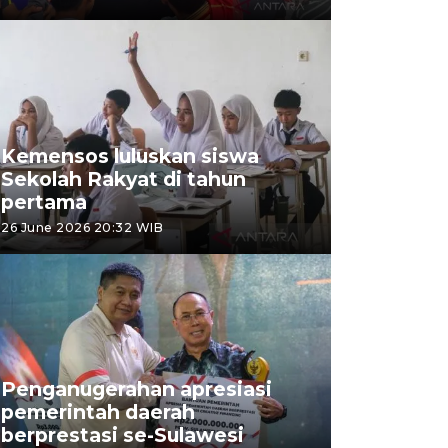
Kemensos luluskan siswa
Sekolah Rakyat di tahun
pertama
26 June 2026 20:32 WIB
Penganugerahan apresiasi
pemerintah daerah
berprestasi se-Sulawesi