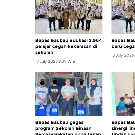
Bapas Baubau edukasi 2.964
Bapas Bau
pelajar cegah kekerasan di
baru ceg
sekolah
13 July 2026
17 July 2026 8:37 WIB
Bapas Baubau gagas
Bapas Ba
program Sekolah Binaan
sinergi li
Pemasyarakatan guna tekan
tindak pid