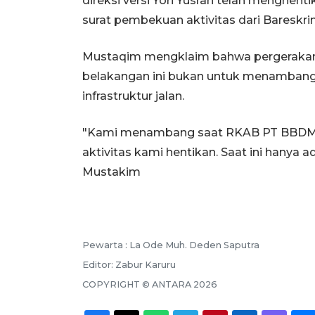
direksi versi Yori Yusran telah menghe
surat pembekuan aktivitas dari Bareskrim
Mustaqim mengklaim bahwa pergerakan k
belakangan ini bukan untuk menambang
infrastruktur jalan.
"Kami menambang saat RKAB PT BBDM k
aktivitas kami hentikan. Saat ini hanya 
Mustakim
Pewarta :
La Ode Muh. Deden Saputra
Editor:
Zabur Karuru
COPYRIGHT ©
ANTARA
2026