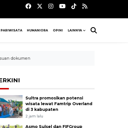
 PARIWISATA
HUMANIORA
OPINI
LAINNYA
alsuan dokumen
ERKINI
Sultra promosikan potensi
wisata lewat Famtrip Overland
di 3 kabupaten
2 jam lalu
Asmo Sulsel dan FIFGroup