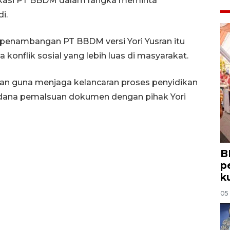
 lokasi PT BBDM dalam rangka meminta
i.
s penambangan PT BBDM versi Yori Yusran itu
 konflik sosial yang lebih luas di masyarakat.
kukan guna menjaga kelancaran proses penyidikan
pidana pemalsuan dokumen dengan pihak Yori
B
p
k
05