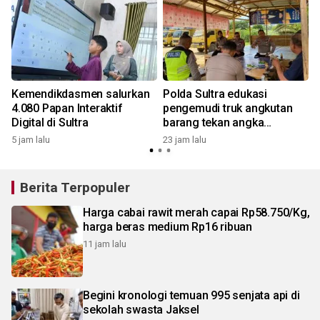
Kemendikdasmen salurkan
Polda Sultra edukasi
4.080 Papan Interaktif
pengemudi truk angkutan
a
Digital di Sultra
barang tekan angka
kecelakaan
5 jam lalu
23 jam lalu
Berita Terpopuler
Harga cabai rawit merah capai Rp58.750/Kg,
harga beras medium Rp16 ribuan
11 jam lalu
Begini kronologi temuan 995 senjata api di
sekolah swasta Jaksel