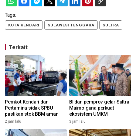
Tags:
KOTA KENDARI
SULAWESI TENGGARA
SULTRA
Terkait
Pemkot Kendari dan
BI dan pemprov gelar Sultra
Pertamina sidak SPBU
Maimo guna perkuat
pastikan stok BBM aman
ekosistem UMKM
2 jam lalu
3 jam lalu
2