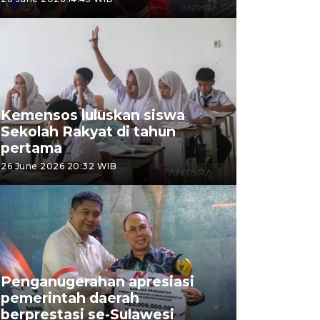
Kemensos luluskan siswa
Sekolah Rakyat di tahun
pertama
26 June 2026 20:32 WIB
Penganugerahan apresiasi
pemerintah daerah
berprestasi se-Sulawesi