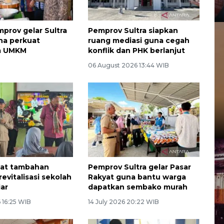
mprov gelar Sultra
Pemprov Sultra siapkan
na perkuat
ruang mediasi guna cegah
m UMKM
konflik dan PHK berlanjut
06 August 2026 13:44 WIB
pat tambahan
Pemprov Sultra gelar Pasar
evitalisasi sekolah
Rakyat guna bantu warga
iar
dapatkan sembako murah
 16:25 WIB
14 July 2026 20:22 WIB