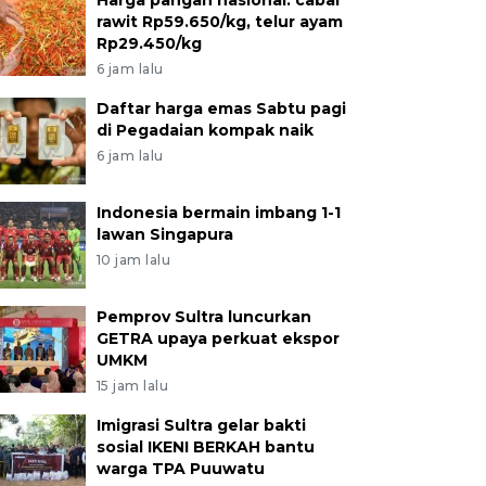
Harga pangan nasional: cabai
rawit Rp59.650/kg, telur ayam
Rp29.450/kg
6 jam lalu
Daftar harga emas Sabtu pagi
di Pegadaian kompak naik
6 jam lalu
Indonesia bermain imbang 1-1
lawan Singapura
10 jam lalu
Pemprov Sultra luncurkan
GETRA upaya perkuat ekspor
UMKM
15 jam lalu
Imigrasi Sultra gelar bakti
sosial IKENI BERKAH bantu
warga TPA Puuwatu