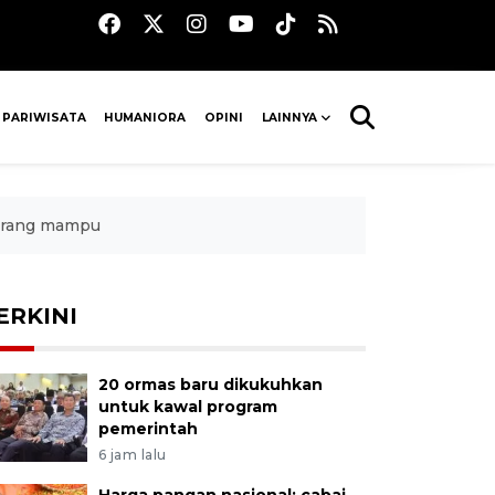
 PARIWISATA
HUMANIORA
OPINI
LAINNYA
kurang mampu
ERKINI
20 ormas baru dikukuhkan
untuk kawal program
pemerintah
6 jam lalu