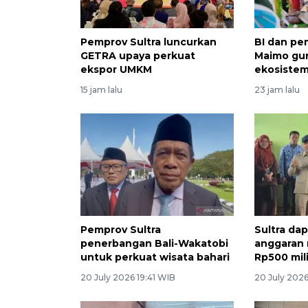
Pemprov Sultra luncurkan
BI dan pe
GETRA upaya perkuat
Maimo gu
ekspor UMKM
ekosiste
15 jam lalu
23 jam lalu
Pemprov Sultra
Sultra da
penerbangan Bali-Wakatobi
anggaran r
untuk perkuat wisata bahari
Rp500 mil
20 July 2026 19:41 WIB
20 July 2026