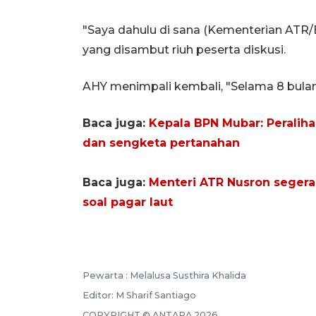
"Saya dahulu di sana (Kementerian ATR
yang disambut riuh peserta diskusi.
AHY menimpali kembali, "Selama 8 bulan,
Baca juga:
Kepala BPN Mubar: Peralih
dan sengketa pertanahan
Baca juga:
Menteri ATR Nusron segera
soal pagar laut
Pewarta :
Melalusa Susthira Khalida
Editor:
M Sharif Santiago
COPYRIGHT ©
ANTARA
2026