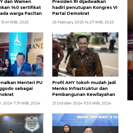
Y dan Wamen
Presiden RI dijadwalkan
kan 140 sertifikat
hadiri penutupan Kongres VI
ada warga Pacitan
Partai Demokrat
 15:41 WIB, 2025
25 February 2025 14:27 WIB, 2025
nalkan Menteri PU
Profil AHY tokoh mudah jadi
ggodo sebagai
Menko Infrastruktur dan
mokrat
Pembangunan Kewilayahan
 2024 7:31 WIB, 2024
21 October 2024 11:53 WIB, 2024