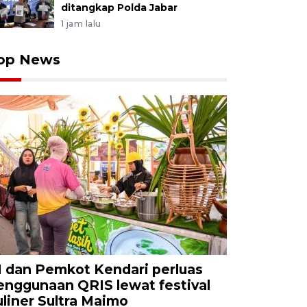
ditangkap Polda Jabar
1 jam lalu
op News
I dan Pemkot Kendari perluas
enggunaan QRIS lewat festival
uliner Sultra Maimo