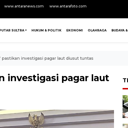
www.antaranews.com
www.antarafoto.com
PUTAR SULTRA
HUKUM & POLITIK
EKONOMI
OLAHRAGA
BUDAYA &
astikan investigasi pagar laut diusut tuntas
investigasi pagar laut
T