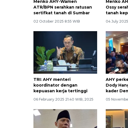
Menko AHY-Wamen
Menko AH
ATR/BPN serahkan ratusan
Ossy serah
sertifkat tanah di Sumbar
tanah kep
02 October 2025 8:55 WIB
04 July 2025
TRI: AHY menteri
AHY perke
koordinator dengan
Dody Han
kepuasan kerja tertinggi
kader De
06 February 2025 21:40 WIB, 2025
05 November