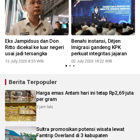
g
Eks Jampidsus dan Don
Benahi instansi, Ditjen
Ritto dicekal ke luar negeri
Imigrasi gandeng KPK
usai jadi tersangka
perkuat integritas jajaran
13 July 2026 8:35 WIB
02 July 2026 18:22 WIB
1
Berita Terpopuler
Harga emas Antam hari ini tetap Rp2,69 juta
per gram
3 jam lalu
Sultra promosikan potensi wisata lewat
Famtrip Overland di 3 kabupaten