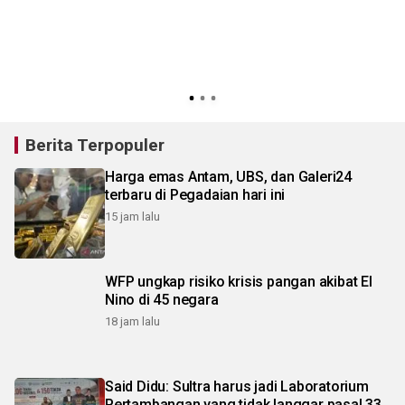
1
Berita Terpopuler
Harga emas Antam, UBS, dan Galeri24
terbaru di Pegadaian hari ini
15 jam lalu
WFP ungkap risiko krisis pangan akibat El
Nino di 45 negara
18 jam lalu
Said Didu: Sultra harus jadi Laboratorium
Pertambangan yang tidak langgar pasal 33