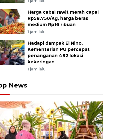
1 jam lalu
Harga cabai rawit merah capai
Rp58.750/Kg, harga beras
medium Rp16 ribuan
1 jam lalu
Hadapi dampak El Nino,
Kementerian PU percepat
penanganan 492 lokasi
kekeringan
1 jam lalu
op News