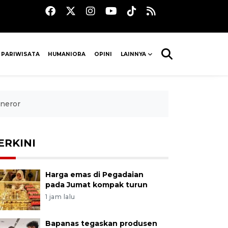
 PARIWISATA
HUMANIORA
OPINI
LAINNYA
eneror
ERKINI
Harga emas di Pegadaian
pada Jumat kompak turun
1 jam lalu
Bapanas tegaskan produsen