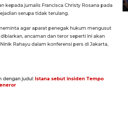
28 April 2026 6:17 WIB
n kepada jurnalis Francisca Christy Rosana pada
ejadian serupa tidak terulang.
s meminta agar aparat penegak hukum mengusut
 dibiarkan, ancaman dan teror seperti ini akan
Ninik Rahayu dalam konferensi pers di Jakarta,
m dengan judul:
Istana sebut insiden Tempo
peneror