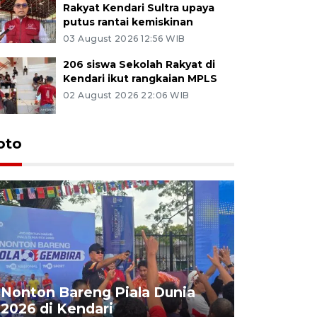
Rakyat Kendari Sultra upaya
putus rantai kemiskinan
03 August 2026 12:56 WIB
206 siswa Sekolah Rakyat di
Kendari ikut rangkaian MPLS
02 August 2026 22:06 WIB
oto
Kemensos
Nonton Bareng Piala Dunia
Sekolah R
2026 di Kendari
pertama