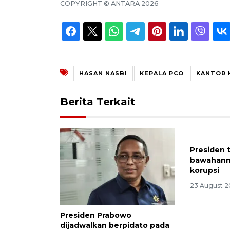
COPYRIGHT ©
ANTARA
2026
HASAN NASBI
KEPALA PCO
KANTOR 
Berita Terkait
Presiden 
bawahanny
korupsi
23 August 2
Presiden Prabowo
dijadwalkan berpidato pada