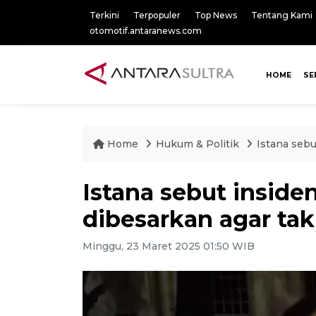
Terkini
Terpopuler
Top News
Tentang Kami
otomotif.antaranews.com
HOME
SE
Home
Hukum & Politik
Istana seb
Istana sebut insid
dibesarkan agar ta
Minggu, 23 Maret 2025 01:50 WIB