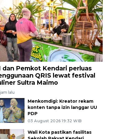
I dan Pemkot Kendari perluas
enggunaan QRIS lewat festival
uliner Sultra Maimo
jam lalu
Menkomdigi: Kreator rekam
konten tanpa izin langgar UU
PDP
03 August 2026 19:32 WIB
Wali Kota pastikan fasilitas
Sekolah Rakyat Kendari