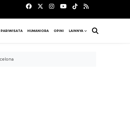
 PARIWISATA
HUMANIORA
OPINI
LAINNYA
celona