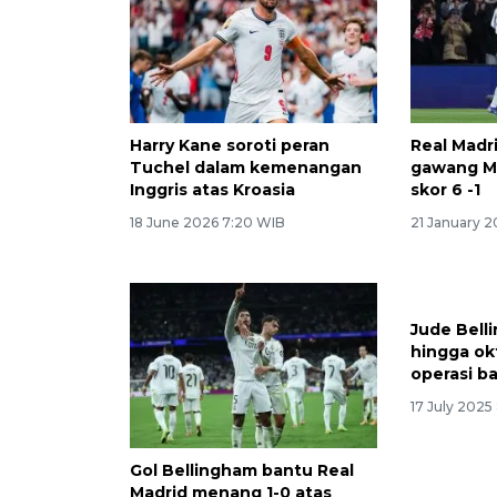
Harry Kane soroti peran
Real Madr
Tuchel dalam kemenangan
gawang M
Inggris atas Kroasia
skor 6 -1
18 June 2026 7:20 WIB
21 January 
Jude Bell
hingga okt
operasi b
17 July 2025
Gol Bellingham bantu Real
Madrid menang 1-0 atas