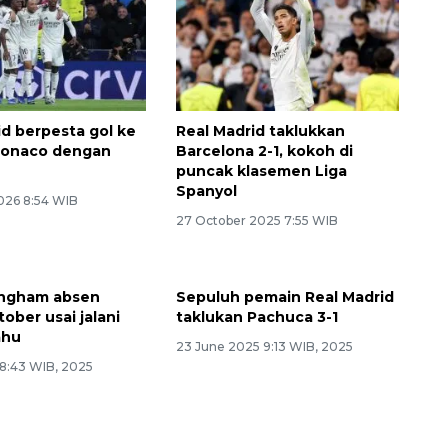
id berpesta gol ke
Real Madrid taklukkan
onaco dengan
Barcelona 2-1, kokoh di
puncak klasemen Liga
Spanyol
2026 8:54 WIB
27 October 2025 7:55 WIB
ingham absen
Sepuluh pemain Real Madrid
ober usai jalani
taklukan Pachuca 3-1
ahu
23 June 2025 9:13 WIB, 2025
 8:43 WIB, 2025