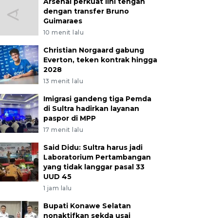
Arsenal perkuat lini tengah
dengan transfer Bruno
Guimaraes
10 menit lalu
Christian Norgaard gabung
Everton, teken kontrak hingga
2028
13 menit lalu
Imigrasi gandeng tiga Pemda
di Sultra hadirkan layanan
paspor di MPP
17 menit lalu
Said Didu: Sultra harus jadi
Laboratorium Pertambangan
yang tidak langgar pasal 33
UUD 45
1 jam lalu
Bupati Konawe Selatan
nonaktifkan sekda usai