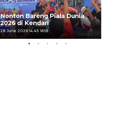
Kemensos
Nonton Bareng Piala Dunia
Sekolah R
2026 di Kendari
pertama
28 June 2026 14:45 WIB
26 June 2026 