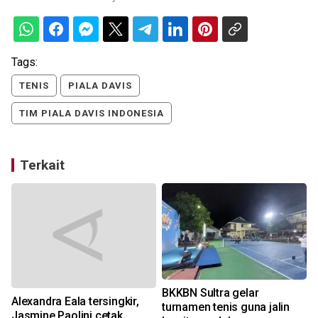
Tags:
TENIS
PIALA DAVIS
TIM PIALA DAVIS INDONESIA
Terkait
BKKBN Sultra gelar
Alexandra Eala tersingkir,
turnamen tenis guna jalin
Jasmine Paolini cetak