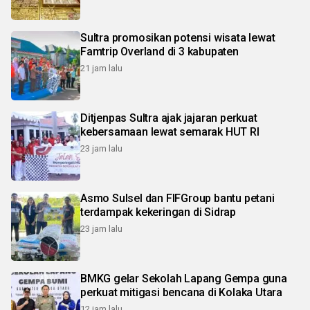
Sultra promosikan potensi wisata lewat
Famtrip Overland di 3 kabupaten
21 jam lalu
Ditjenpas Sultra ajak jajaran perkuat
kebersamaan lewat semarak HUT RI
23 jam lalu
Asmo Sulsel dan FIFGroup bantu petani
terdampak kekeringan di Sidrap
23 jam lalu
BMKG gelar Sekolah Lapang Gempa guna
perkuat mitigasi bencana di Kolaka Utara
12 jam lalu