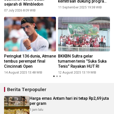
kemitraan dukung program
sejarah di Wimbledon
Bangga Kencana
11 September 2025 19:38 WIB
07 July 2026 8:09 WIB
2
Peringkat 136 dunia, Atmane
BKKBN Sultra gelar
tembus perempat final
turnamen tenis "Suka Suka
Cincinnati Open
Tenis" Rayakan HUT RI
14 August 2025 13:48 WIB
12 August 2025 13:19 WIB
Berita Terpopuler
Harga emas Antam hari ini tetap Rp2,69 juta
per gram
1 jam lalu