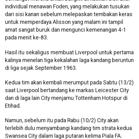
individual menawan Foden, yang melakukan tusukan
dari sisi kanan sebelum melepaskan tembakan keras
untuk memperdaya Alisson yang malam ini tampil
amat sangat buruk dan mengunci kemenangan 4-1
pada menit ke-83.
Hasil itu sekaligus membuat Liverpool untuk pertama
kalinya menelan tiga kekalahan laga kandang beruntun
di liga sejak September 1963.
Kedua tim akan kembali merumput pada Sabtu (13/2)
saat Liverpool bertandang ke markas Leicester City
dan di laga lain City menjamu Tottenham Hotspur di
Etihad.
Namun, sebelum itu pada Rabu (10/2) City akan
terlebih dulu menyambangi kandang tim strata kedua
Swansea City dalam laga putaran kelima Piala FA.