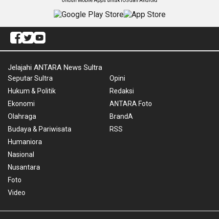
Unduh Mobile Apps untuk iOS dan Android
Jelajahi ANTARA News Sultra
Seputar Sultra
Opini
Hukum & Politik
Redaksi
Ekonomi
ANTARA Foto
Olahraga
BrandA
Budaya & Pariwisata
RSS
Humaniora
Nasional
Nusantara
Foto
Video