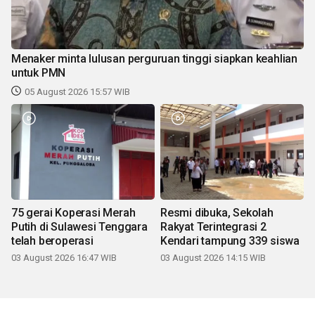
Menaker minta lulusan perguruan tinggi siapkan keahlian
untuk PMN
05 August 2026 15:57 WIB
75 gerai Koperasi Merah
Resmi dibuka, Sekolah
Putih di Sulawesi Tenggara
Rakyat Terintegrasi 2
telah beroperasi
Kendari tampung 339 siswa
03 August 2026 16:47 WIB
03 August 2026 14:15 WIB