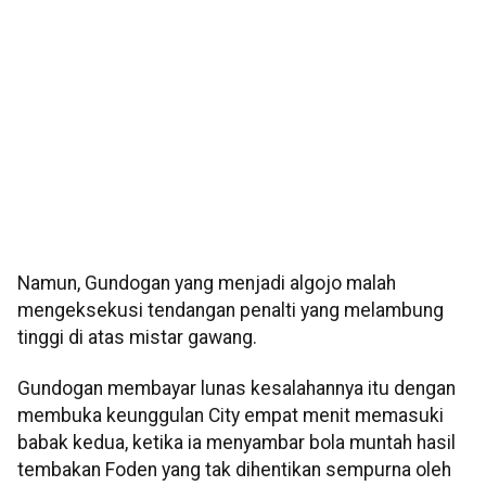
Namun, Gundogan yang menjadi algojo malah
mengeksekusi tendangan penalti yang melambung
tinggi di atas mistar gawang.
Gundogan membayar lunas kesalahannya itu dengan
membuka keunggulan City empat menit memasuki
babak kedua, ketika ia menyambar bola muntah hasil
tembakan Foden yang tak dihentikan sempurna oleh