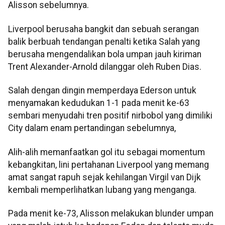
Alisson sebelumnya.
Liverpool berusaha bangkit dan sebuah serangan
balik berbuah tendangan penalti ketika Salah yang
berusaha mengendalikan bola umpan jauh kiriman
Trent Alexander-Arnold dilanggar oleh Ruben Dias.
Salah dengan dingin memperdaya Ederson untuk
menyamakan kedudukan 1-1 pada menit ke-63
sembari menyudahi tren positif nirbobol yang dimiliki
City dalam enam pertandingan sebelumnya,
Alih-alih memanfaatkan gol itu sebagai momentum
kebangkitan, lini pertahanan Liverpool yang memang
amat sangat rapuh sejak kehilangan Virgil van Dijk
kembali memperlihatkan lubang yang menganga.
Pada menit ke-73, Alisson melakukan blunder umpan