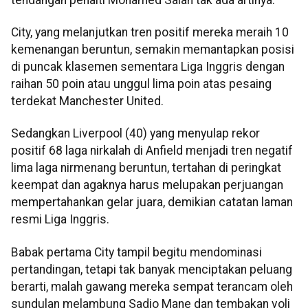
City, yang melanjutkan tren positif mereka meraih 10
kemenangan beruntun, semakin memantapkan posisi
di puncak klasemen sementara Liga Inggris dengan
raihan 50 poin atau unggul lima poin atas pesaing
terdekat Manchester United.
Sedangkan Liverpool (40) yang menyulap rekor
positif 68 laga nirkalah di Anfield menjadi tren negatif
lima laga nirmenang beruntun, tertahan di peringkat
keempat dan agaknya harus melupakan perjuangan
mempertahankan gelar juara, demikian catatan laman
resmi Liga Inggris.
Babak pertama City tampil begitu mendominasi
pertandingan, tetapi tak banyak menciptakan peluang
berarti, malah gawang mereka sempat terancam oleh
sundulan melambung Sadio Mane dan tembakan voli