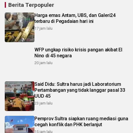
Berita Terpopuler
Harga emas Antam, UBS, dan Galeri24
terbaru di Pegadaian hari ini
17 jam lalu
WFP ungkap risiko krisis pangan akibat El
Nino di 45 negara
20 jam lalu
Said Didu: Sultra harus jadi Laboratorium
Pertambangan yang tidak langgar pasal 33
UUD 45
23 jam lalu
Pemprov Sultra siapkan ruang mediasi guna
cegah konflik dan PHK berlanjut
15 jam lalu