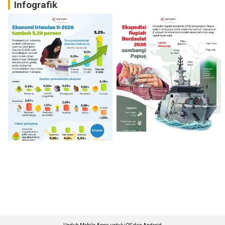
Infografik