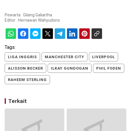
Pewarta : Gilang Galiartha
Editor :
Hernawan Wahyudono
Tags:
LIGA INGGRIS
MANCHESTER CITY
LIVERPOOL
ALISSON BECKER
ILKAY GUNDOGAN
PHIL FODEN
RAHEEM STERLING
Terkait