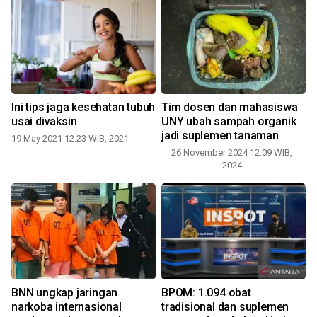
Ini tips jaga kesehatan tubuh
Tim dosen dan mahasiswa
usai divaksin
UNY ubah sampah organik
jadi suplemen tanaman
19 May 2021 12:23 WIB, 2021
26 November 2024 12:09 WIB,
2
2024
BNN ungkap jaringan
BPOM: 1.094 obat
narkoba internasional
tradisional dan suplemen