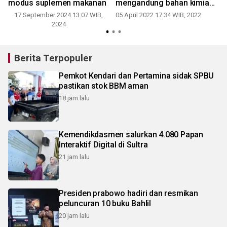
modus suplemen makanan
mengandung bahan kimia
obat
17 September 2024 13:07 WIB,
05 April 2022 17:34 WIB, 2022
2024
Berita Terpopuler
Pemkot Kendari dan Pertamina sidak SPBU
pastikan stok BBM aman
18 jam lalu
Kemendikdasmen salurkan 4.080 Papan
Interaktif Digital di Sultra
21 jam lalu
Presiden prabowo hadiri dan resmikan
peluncuran 10 buku Bahlil
20 jam lalu