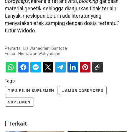
Cordyceps
, karena sifat antiviral,
blocking
gandaan
material genetik sehingga dianjurkan tidak terlalu
banyak, meskipun belum ada literatur yang
menyatakan efek samping dengan dosis tertentu,"
tutur Widodo.
Pewarta : Lia Wanadriani Santosa
Editor :
Hernawan Wahyudono
Tags:
TIPS PILIH SUPLEMEN
JAMUR CORDYCEPS
SUPLEMEN
Terkait