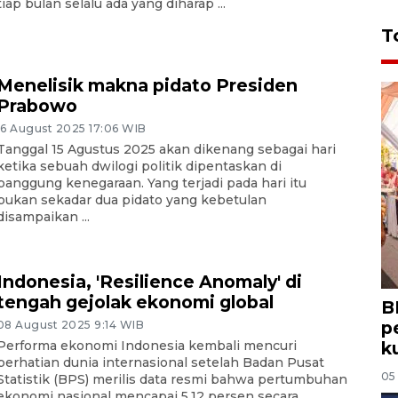
tiap bulan selalu ada yang diharap ...
T
Menelisik makna pidato Presiden
Prabowo
16 August 2025 17:06 WIB
Tanggal 15 Agustus 2025 akan dikenang sebagai hari
ketika sebuah dwilogi politik dipentaskan di
panggung kenegaraan. Yang terjadi pada hari itu
bukan sekadar dua pidato yang kebetulan
disampaikan ...
Indonesia, 'Resilience Anomaly' di
tengah gejolak ekonomi global
B
p
08 August 2025 9:14 WIB
Performa ekonomi Indonesia kembali mencuri
k
perhatian dunia internasional setelah Badan Pusat
05
Statistik (BPS) merilis data resmi bahwa pertumbuhan
ekonomi nasional mencapai 5,12 persen secara