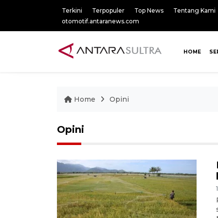
Terkini
Terpopuler
Top News
Tentang Kami
otomotif.antaranews.com
HOME
SE
Home
Opini
Opini