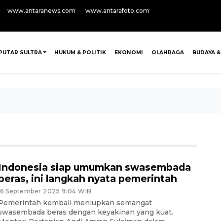
www.antaranews.com
www.antarafoto.com
PUTAR SULTRA
HUKUM & POLITIK
EKONOMI
OLAHRAGA
BUDAYA &
Indonesia siap umumkan swasembada
beras, ini langkah nyata pemerintah
16 September 2025 9:04 WIB
Pemerintah kembali meniupkan semangat
swasembada beras dengan keyakinan yang kuat.