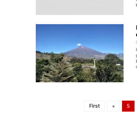
First
«
5