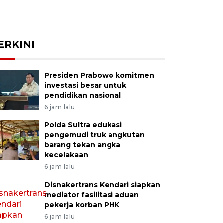
ERKINI
Presiden Prabowo komitmen
investasi besar untuk
pendidikan nasional
6 jam lalu
Polda Sultra edukasi
pengemudi truk angkutan
barang tekan angka
kecelakaan
6 jam lalu
Disnakertrans Kendari siapkan
mediator fasilitasi aduan
pekerja korban PHK
6 jam lalu