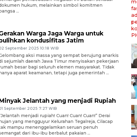
dokumen hukum, melainkan simbol komitmen
bangsa ...
Gerakan Warga Jaga Warga untuk
pulihkan kondusifitas Jatim
02 September 2025 10:18 WIB
Gelombang aksi massa yang sempat berujung anarkis
di sejumlah daerah Jawa Timur menyisakan pekerjaan
rumah besar bagi seluruh elemen masyarakat. Tidak
hanya aparat keamanan, tetapi juga pemerintah ...
Minyak Jelantah yang menjadi Rupiah
01 September 2025 7:27 WIB
“Jelantah menjadi rupiah! Cuan! Cuan! Cuan!” Derai
hujan yang mengguyur Kelurahan Tegalreja, Cilacap
tak mampu menenggelamkan seruan penuh
semangat dari ibu-ibu berbalut pakaian ...