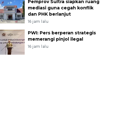
Pemprov Sultra siapkan ruang
mediasi guna cegah konflik
dan PHK berlanjut
16 jam lalu
PWI: Pers berperan strategis
memerangi pinjol ilegal
16 jam lalu