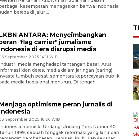
Menteri Pertanian Andi Amran Sulaiman dalam
berbagai kesempatan menegaskan bahwa Indonesia
sudah berada di jalur ...
T
LKBN ANTARA: Menyeimbangkan
peran "flag carrier" jurnalisme
Indonesia di era disrupsi media
06 September 2025 14:11 WIB
Industri media menghadapi tantangan besar. Arus
informasi kian deras, media dalam jaringan (daring)
swasta tumbuh pesat, sementara kepercayaan publik
pada media tradisional menurun. Di tengah ...
Menjaga optimisme peran jurnalis di
Indonesia
03 September 2025 16:26 WIB
Indonesia memiliki Undang-Undang Pers Nomor 40
Tahun 1999, sebuah tonggak reformasi yang lahir dari
semangat pembebasan. Regulasi ini bukan sekadar