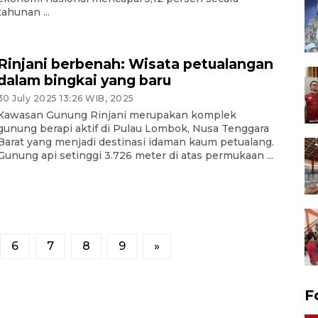
tahunan ...
Rinjani berbenah: Wisata petualangan
dalam bingkai yang baru
30 July 2025 13:26 WIB, 2025
Kawasan Gunung Rinjani merupakan komplek
gunung berapi aktif di Pulau Lombok, Nusa Tenggara
Barat yang menjadi destinasi idaman kaum petualang.
Gunung api setinggi 3.726 meter di atas permukaan ...
6
7
8
9
»
F