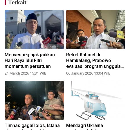
Terkait
Mensesneg ajak jadikan
Retret Kabinet di
Hari Raya Idul Fitri
Hambalang, Prabowo
momentum persatuan
evaluasi program unggulan
pemerintah
21 March 2026 15:31 WIB
06 January 2026 13:04 WIB
2
Timnas gagal lolos, Istana
Mendagri Ukraina