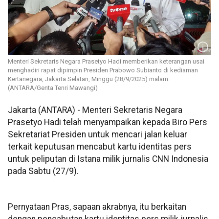
Menteri Sekretaris Negara Prasetyo Hadi memberikan keterangan usai
menghadiri rapat dipimpin Presiden Prabowo Subianto di kediaman
Kertanegara, Jakarta Selatan, Minggu (28/9/2025) malam.
(ANTARA/Genta Tenri Mawangi)
Jakarta (ANTARA) - Menteri Sekretaris Negara
Prasetyo Hadi telah menyampaikan kepada Biro Pers
Sekretariat Presiden untuk mencari jalan keluar
terkait keputusan mencabut kartu identitas pers
untuk peliputan di Istana milik jurnalis CNN Indonesia
pada Sabtu (27/9).
Pernyataan Pras, sapaan akrabnya, itu berkaitan
dengan pencabutan kartu identitas pers milik jurnalis