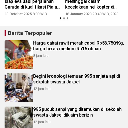
siap evaluasi perjalanan
meninggal dalam
Garuda di kualifikasi Piala
kecelakaan helikopter di
Dunia 2026
Kiev
13 October 2025 8:09 WIB
18 January 2023 20:40 WIB, 2023
Berita Terpopuler
Harga cabai rawit merah capai Rp58.750/Kg,
harga beras medium Rp16 ribuan
8 jam lalu
Begini kronologi temuan 995 senjata api di
sekolah swasta Jaksel
12 jam lalu
995 pucuk senpi yang ditemukan di sekolah
swasta Jaksel diklaim berizin
12 jam lalu