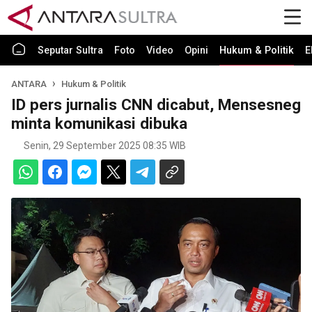
Seputar Sultra
Foto
Video
Opini
Hukum & Politik
E
ANTARA
Hukum & Politik
ID pers jurnalis CNN dicabut, Mensesneg
minta komunikasi dibuka
Senin, 29 September 2025 08:35 WIB