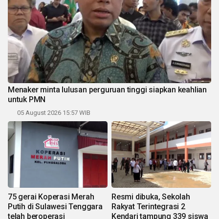
Menaker minta lulusan perguruan tinggi siapkan keahlian
untuk PMN
05 August 2026 15:57 WIB
75 gerai Koperasi Merah
Resmi dibuka, Sekolah
Putih di Sulawesi Tenggara
Rakyat Terintegrasi 2
telah beroperasi
Kendari tampung 339 siswa