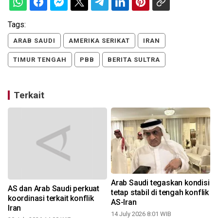
Tags:
ARAB SAUDI
AMERIKA SERIKAT
IRAN
TIMUR TENGAH
PBB
BERITA SULTRA
Terkait
Arab Saudi tegaskan kondisi
AS dan Arab Saudi perkuat
tetap stabil di tengah konflik
koordinasi terkait konflik
i
AS-Iran
Iran
14 July 2026 8:01 WIB