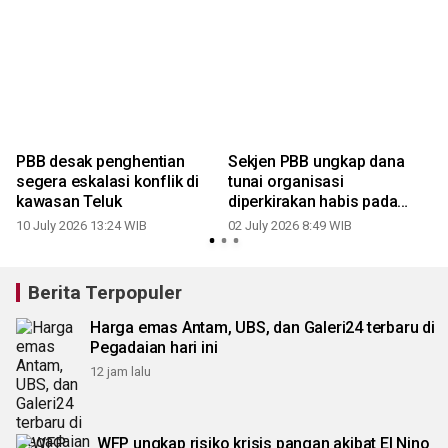
PBB desak penghentian
Sekjen PBB ungkap dana
1
segera eskalasi konflik di
tunai organisasi
kawasan Teluk
diperkirakan habis pada
Agustus
10 July 2026 13:24 WIB
02 July 2026 8:49 WIB
Berita Terpopuler
Harga emas Antam, UBS, dan Galeri24 terbaru di
Pegadaian hari ini
12 jam lalu
WFP ungkap risiko krisis pangan akibat El Nino