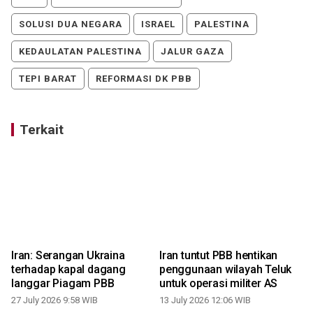
SOLUSI DUA NEGARA
ISRAEL
PALESTINA
KEDAULATAN PALESTINA
JALUR GAZA
TEPI BARAT
REFORMASI DK PBB
Terkait
Iran: Serangan Ukraina
Iran tuntut PBB hentikan
terhadap kapal dagang
penggunaan wilayah Teluk
langgar Piagam PBB
untuk operasi militer AS
27 July 2026 9:58 WIB
13 July 2026 12:06 WIB