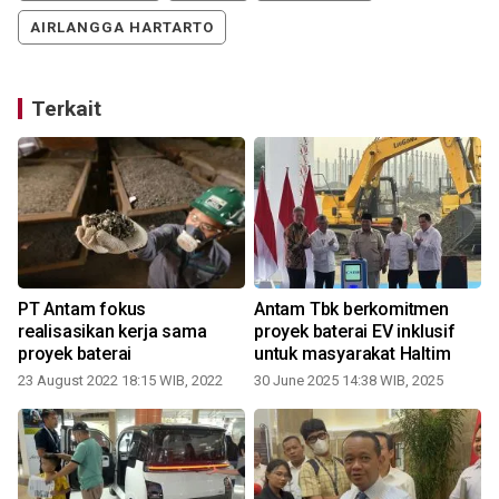
AIRLANGGA HARTARTO
Terkait
PT Antam fokus
Antam Tbk berkomitmen
realisasikan kerja sama
proyek baterai EV inklusif
proyek baterai
untuk masyarakat Haltim
23 August 2022 18:15 WIB, 2022
30 June 2025 14:38 WIB, 2025
2