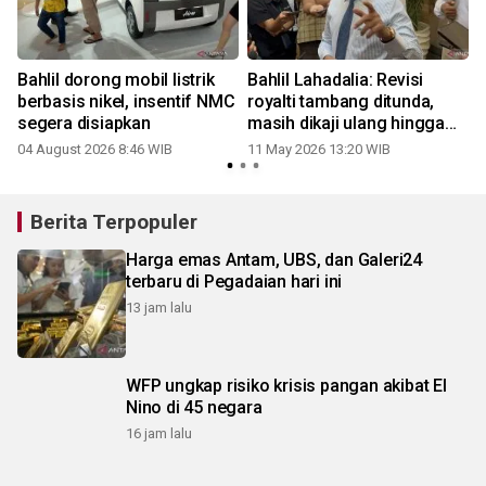
Bahlil dorong mobil listrik
Bahlil Lahadalia: Revisi
berbasis nikel, insentif NMC
royalti tambang ditunda,
segera disiapkan
masih dikaji ulang hingga
Juni 2026
04 August 2026 8:46 WIB
11 May 2026 13:20 WIB
Berita Terpopuler
Harga emas Antam, UBS, dan Galeri24
terbaru di Pegadaian hari ini
13 jam lalu
WFP ungkap risiko krisis pangan akibat El
Nino di 45 negara
16 jam lalu