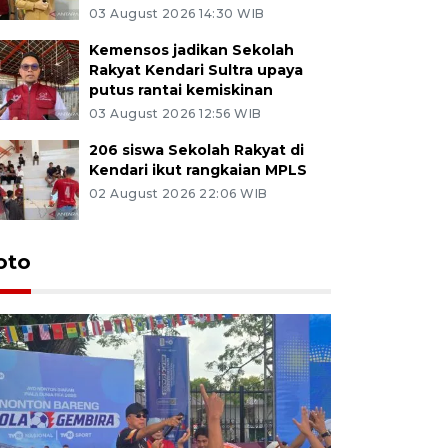
03 August 2026 14:30 WIB
Kemensos jadikan Sekolah
Rakyat Kendari Sultra upaya
putus rantai kemiskinan
03 August 2026 12:56 WIB
206 siswa Sekolah Rakyat di
Kendari ikut rangkaian MPLS
02 August 2026 22:06 WIB
Kemensos
oto
Sekolah R
pertama
26 June 2026 