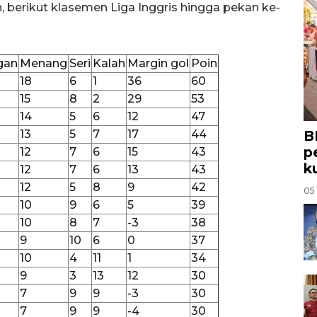
, berikut klasemen Liga Inggris hingga pekan ke-
gan
Menang
Seri
Kalah
Margin gol
Poin
18
6
1
36
60
15
8
2
29
53
14
5
6
12
47
13
5
7
17
44
B
p
12
7
6
15
43
k
12
7
6
13
43
12
5
8
9
42
05
10
9
6
5
39
10
8
7
-3
38
9
10
6
0
37
10
4
11
1
34
9
3
13
12
30
7
9
9
-3
30
7
9
9
-4
30