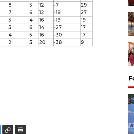
8
5
12
-7
29
7
6
12
-18
27
5
4
16
-19
19
3
8
14
-27
17
4
5
16
-30
17
2
3
20
-38
9
F