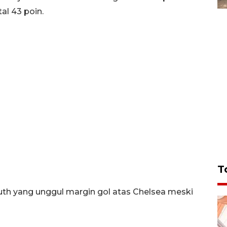
l 43 poin.
T
th yang unggul margin gol atas Chelsea meski