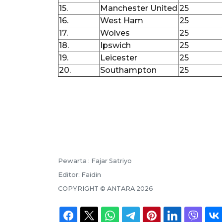
15.
Manchester United
25
16.
West Ham
25
17.
Wolves
25
18.
Ipswich
25
19.
Leicester
25
20.
Southampton
25
Pewarta :
Fajar Satriyo
Editor:
Faidin
COPYRIGHT ©
ANTARA
2026