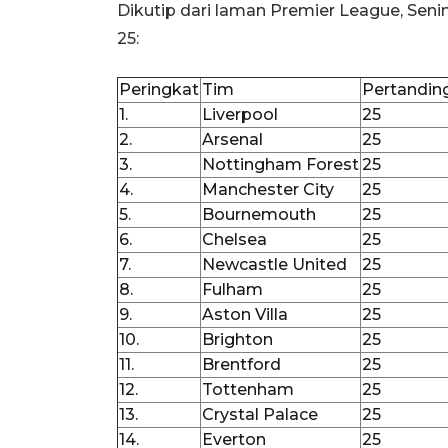
Dikutip dari laman Premier League, Senin
25:
Peringkat
Tim
Pertandin
1.
Liverpool
25
2.
Arsenal
25
3.
Nottingham Forest
25
4.
Manchester City
25
5.
Bournemouth
25
6.
Chelsea
25
7.
Newcastle United
25
8.
Fulham
25
9.
Aston Villa
25
10.
Brighton
25
11.
Brentford
25
12.
Tottenham
25
13.
Crystal Palace
25
14.
Everton
25