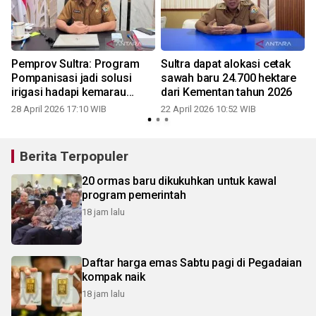
Pemprov Sultra: Program
Sultra dapat alokasi cetak
Pompanisasi jadi solusi
sawah baru 24.700 hektare
irigasi hadapi kemarau
dari Kementan tahun 2026
2
panjang
28 April 2026 17:10 WIB
22 April 2026 10:52 WIB
Berita Terpopuler
20 ormas baru dikukuhkan untuk kawal
program pemerintah
18 jam lalu
Daftar harga emas Sabtu pagi di Pegadaian
kompak naik
18 jam lalu