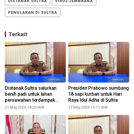
DISTANAK SULTRA
VIRUS JEMBRANA
PENULARAN DI SULTRA
Terkait
Distanak Sultra salurkan
Presiden Prabowo sumbang
benih padi untuk lahan
18 sapi kurban untuk Hari
persawahan terdampak
Raya Idul Adha di Sultra
banjir
21 May 2026 18:20 WIB
17 May 2026 15:11 WIB