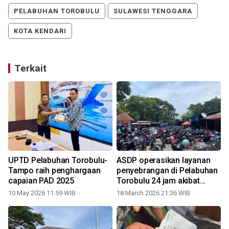
PELABUHAN TOROBULU
SULAWESI TENGGARA
KOTA KENDARI
Terkait
UPTD Pelabuhan Torobulu-
ASDP operasikan layanan
Tampo raih penghargaan
penyebrangan di Pelabuhan
capaian PAD 2025
Torobulu 24 jam akibat
lonjakan pemudik
10 May 2026 11:59 WIB
18 March 2026 21:36 WIB