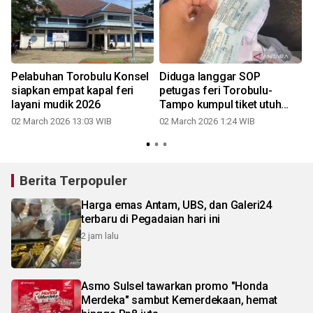
Pelabuhan Torobulu Konsel
Diduga langgar SOP
i
siapkan empat kapal feri
petugas feri Torobulu-
layani mudik 2026
Tampo kumpul tiket utuh
penumpang
02 March 2026 13:03 WIB
02 March 2026 1:24 WIB
Berita Terpopuler
Harga emas Antam, UBS, dan Galeri24
terbaru di Pegadaian hari ini
2 jam lalu
Asmo Sulsel tawarkan promo "Honda
Merdeka" sambut Kemerdekaan, hemat