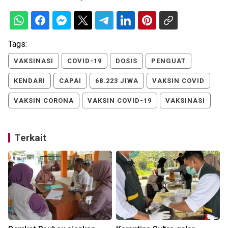
Tags:
VAKSINASI
COVID-19
DOSIS
PENGUAT
KENDARI
CAPAI
68.223 JIWA
VAKSIN COVID
VAKSIN CORONA
VAKSIN COVID-19
VAKSINASI
Terkait