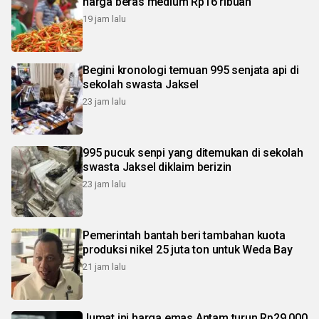
harga beras medium Rp16 ribuan
19 jam lalu
Begini kronologi temuan 995 senjata api di
sekolah swasta Jaksel
23 jam lalu
995 pucuk senpi yang ditemukan di sekolah
swasta Jaksel diklaim berizin
23 jam lalu
Pemerintah bantah beri tambahan kuota
produksi nikel 25 juta ton untuk Weda Bay
21 jam lalu
Jumat ini harga emas Antam turun Rp29.000