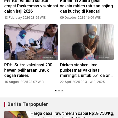
Pemkot Baubau siapkan
Karantina Sultra gelar
f
empat Puskesmas vaksinasi
vaksin rabies ratusan anjing
calon haji 2026
dan kucing di Kendari
13 February 2026 23:55 WIB
09 October 2025 16:09 WIB
2
PDHI Sultra vaksinasi 200
Dinkes siapkan lima
e
hewan peliharaan untuk
puskesmas vaksinasi
cegah rabies
meningitis untuk 551 calon
haji
10 August 2025 23:07 WIB
22 April 2025 20:31 WIB, 2025
4
Berita Terpopuler
Harga cabai rawit merah capai Rp58.750/Kg,