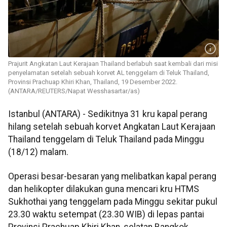
Prajurit Angkatan Laut Kerajaan Thailand berlabuh saat kembali dari misi
penyelamatan setelah sebuah korvet AL tenggelam di Teluk Thailand,
Provinsi Prachuap Khiri Khan, Thailand, 19 Desember 2022.
(ANTARA/REUTERS/Napat Wesshasartar/as)
Istanbul (ANTARA) - Sedikitnya 31 kru kapal perang
hilang setelah sebuah korvet Angkatan Laut Kerajaan
Thailand tenggelam di Teluk Thailand pada Minggu
(18/12) malam.
Operasi besar-besaran yang melibatkan kapal perang
dan helikopter dilakukan guna mencari kru HTMS
Sukhothai yang tenggelam pada Minggu sekitar pukul
23.30 waktu setempat (23.30 WIB) di lepas pantai
Provinsi Prachuap Khiri Khan, selatan Bangkok.