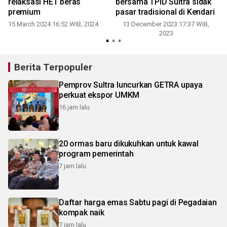
relaksasi HET beras
bersama TPID Sultra sidak
premium
pasar tradisional di Kendari
15 March 2024 16:52 WIB, 2024
13 December 2023 17:37 WIB,
2023
Berita Terpopuler
Pemprov Sultra luncurkan GETRA upaya
perkuat ekspor UMKM
16 jam lalu
20 ormas baru dikukuhkan untuk kawal
program pemerintah
7 jam lalu
Daftar harga emas Sabtu pagi di Pegadaian
kompak naik
7 jam lalu