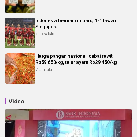
Indonesia bermain imbang 1-1 lawan
Singapura
11 jam lalu
Harga pangan nasional: cabai rawit
Rp59.650/kg, telur ayam Rp29.450/kg
7 jam lalu
Video