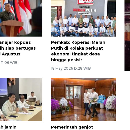
anajer kopdes
Pemkab: Koperasi Merah
ih siap bertugas
Putih di Kolaka perkuat
l Agustus
ekonomi tingkat desa
hingga pesisir
 11:06 WIB
18 May 2026 15:28 WIB
h jamin
Pemerintah genjot