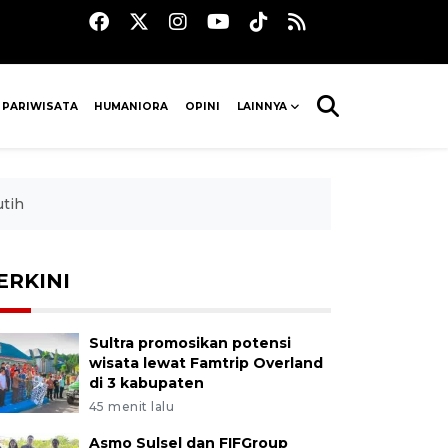
 PARIWISATA
HUMANIORA
OPINI
LAINNYA
tih
ERKINI
Sultra promosikan potensi
wisata lewat Famtrip Overland
di 3 kabupaten
45 menit lalu
Asmo Sulsel dan FIFGroup