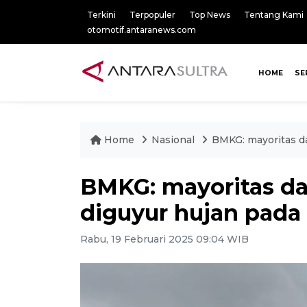
Terkini
Terpopuler
Top News
Tentang Kami
otomotif.antaranews.com
HOME
SE
Home
Nasional
BMKG: mayoritas d
BMKG: mayoritas da
diguyur hujan pada
Rabu, 19 Februari 2025 09:04 WIB