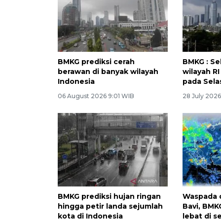
BMKG prediksi cerah
BMKG : Se
berawan di banyak wilayah
wilayah R
Indonesia
pada Sela
06 August 2026 9:01 WIB
28 July 202
BMKG prediksi hujan ringan
Waspada 
hingga petir landa sejumlah
Bavi, BMK
kota di Indonesia
lebat di s