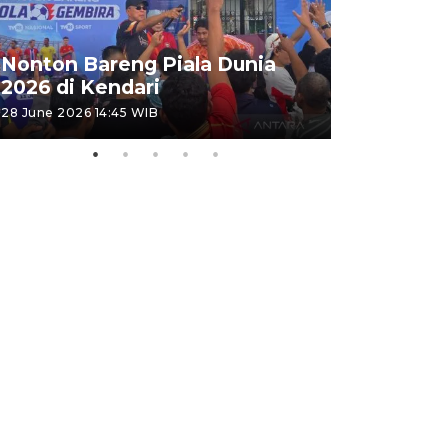
Kemensos
Nonton Bareng Piala Dunia
Sekolah R
2026 di Kendari
pertama
28 June 2026 14:45 WIB
26 June 2026 