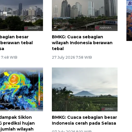
Kecelakaan kereta api di
Bekasi Timur
28 April 2026 6:17 WIB
bagian besar
BMKG: Cuaca sebagian
I berawan tebal
wilayah Indonesia berawan
sa
tebal
6 7:48 WIB
27 July 2026 7:58 WIB
dampak Siklon
BMKG: Cuaca sebagian besar
G prediksi hujan
Indonesia cerah pada Selasa
ejumlah wilayah
07 July 2026 8:10 WIB