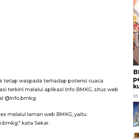
B
p
 tetap waspada terhadap potensi cuaca
k
i terkini melalui aplikasi Info BMKG, situs web
05
al @info.bmkg.
kses melalui laman web BMKG, yaitu
.bmkg," kata Sekar.