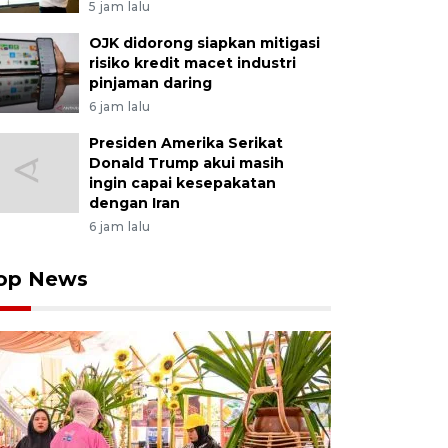
5 jam lalu
OJK didorong siapkan mitigasi
risiko kredit macet industri
pinjaman daring
6 jam lalu
Presiden Amerika Serikat
Donald Trump akui masih
ingin capai kesepakatan
dengan Iran
6 jam lalu
op News