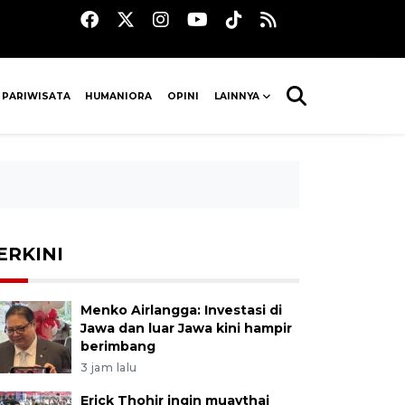
 PARIWISATA
HUMANIORA
OPINI
LAINNYA
ERKINI
Menko Airlangga: Investasi di
Jawa dan luar Jawa kini hampir
berimbang
3 jam lalu
Erick Thohir ingin muaythai