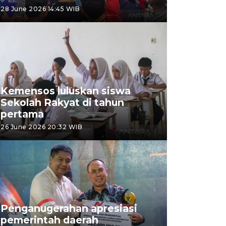
28 June 2026 14:45 WIB
Kemensos luluskan siswa
Sekolah Rakyat di tahun
pertama
26 June 2026 20:32 WIB
Penganugerahan apresiasi
pemerintah daerah