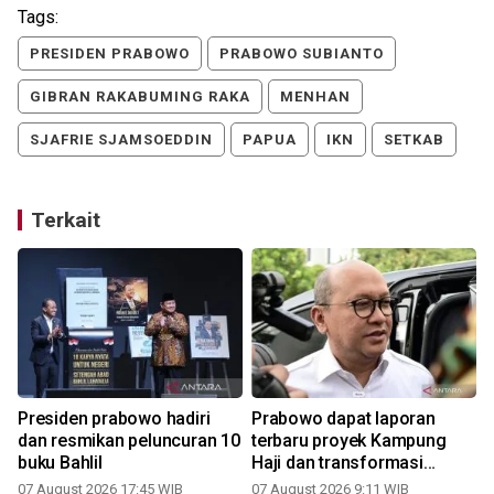
Tags:
PRESIDEN PRABOWO
PRABOWO SUBIANTO
GIBRAN RAKABUMING RAKA
MENHAN
SJAFRIE SJAMSOEDDIN
PAPUA
IKN
SETKAB
Terkait
Presiden prabowo hadiri
Prabowo dapat laporan
dan resmikan peluncuran 10
terbaru proyek Kampung
buku Bahlil
Haji dan transformasi
BUMN
07 August 2026 17:45 WIB
07 August 2026 9:11 WIB