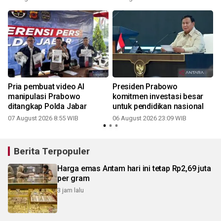
Pria pembuat video AI
Presiden Prabowo
manipulasi Prabowo
komitmen investasi besar
ditangkap Polda Jabar
untuk pendidikan nasional
07 August 2026 8:55 WIB
06 August 2026 23:09 WIB
3
Berita Terpopuler
Harga emas Antam hari ini tetap Rp2,69 juta
per gram
3 jam lalu