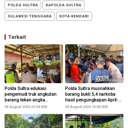
POLDA SULTRA
KAPOLDA SULTRA
SULAWESI TENGGARA
KOTA KENDARI
Terkait
Polda Sultra edukasi
Polda Sultra musnahkan
pengemudi truk angkutan
barang bukti 5,4 narkoba
barang tekan angka
hasil pengungkapan April-
kecelakaan
Juli 2026
06 August 2026 23:04 WIB
04 August 2026 16:00 WIB
1