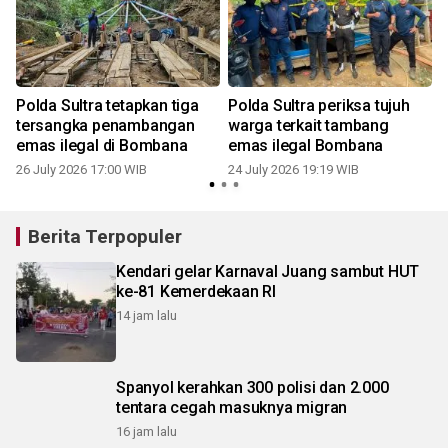
Polda Sultra tetapkan tiga
Polda Sultra periksa tujuh
tersangka penambangan
warga terkait tambang
emas ilegal di Bombana
emas ilegal Bombana
26 July 2026 17:00 WIB
24 July 2026 19:19 WIB
1
Berita Terpopuler
Kendari gelar Karnaval Juang sambut HUT
ke-81 Kemerdekaan RI
14 jam lalu
Spanyol kerahkan 300 polisi dan 2.000
tentara cegah masuknya migran
16 jam lalu