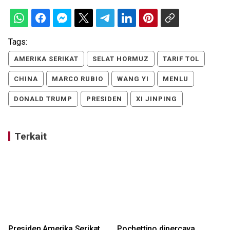
Tags:
AMERIKA SERIKAT
SELAT HORMUZ
TARIF TOL
CHINA
MARCO RUBIO
WANG YI
MENLU
DONALD TRUMP
PRESIDEN
XI JINPING
Terkait
Presiden Amerika Serikat
Pochettino dipercaya