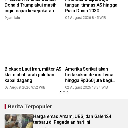
Donald Trump akui masih
tangani timnas AS hingga
ingin capai kesepakatan
Piala Dunia 2030
dengan Iran
9 jam lalu
04 August 2026 8:45 WIB
3
Blokade Laut Iran, militer AS
Amerika Serikat akan
klaim ubah arah puluhan
berlakukan deposit visa
kapal dagang
hingga Rp360 juta bagi
warga dari 50 negara
03 August 2026 9:52 WIB
02 August 2026 13:34 WIB
2
Berita Terpopuler
Harga emas Antam, UBS, dan Galeri24
terbaru di Pegadaian hari ini