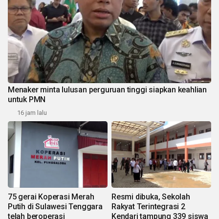
Menaker minta lulusan perguruan tinggi siapkan keahlian
untuk PMN
16 jam lalu
75 gerai Koperasi Merah
Resmi dibuka, Sekolah
Putih di Sulawesi Tenggara
Rakyat Terintegrasi 2
telah beroperasi
Kendari tampung 339 siswa