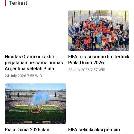
Terkait
Nicolas Otamendi akhiri
FIFA rilis susunan tim terbaik
perjalanan bersama timnas
Piala Dunia 2026
Argentina setelah Piala
23 July 2026 7:57 WIB
Dunia 2026
24 July 2026 7:55 WIB
2
Piala Dunia 2026 dan
FIFA selidiki aksi pemain