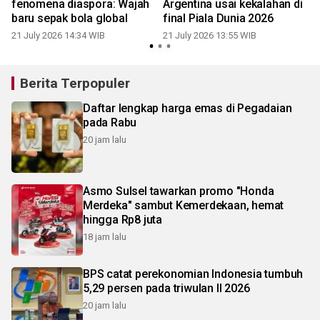
fenomena diaspora: Wajah
Argentina usai kekalahan di
baru sepak bola global
final Piala Dunia 2026
2
21 July 2026 14:34 WIB
21 July 2026 13:55 WIB
Berita Terpopuler
Daftar lengkap harga emas di Pegadaian
pada Rabu
20 jam lalu
Asmo Sulsel tawarkan promo "Honda
Merdeka" sambut Kemerdekaan, hemat
hingga Rp8 juta
18 jam lalu
BPS catat perekonomian Indonesia tumbuh
5,29 persen pada triwulan II 2026
20 jam lalu