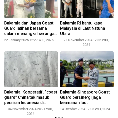
Bakamla dan Japan Coast
Bakamla RI bantu kapal
Guard latihan bersama
Malaysia di Laut Natuna
dalam menangkal serangan
Utara
perompak
22 January 2025 12:27 WIB, 2025
21 November 2024 12:36 WIB,
2024
Bakamla: Kooperatif, "coast
Bakamla-Singapore Coast
guard" China tak masuk
Guard bersinergi jaga
perairan Indonesia di
keamanan laut
1
Natuna Utara
04 November 2024 20:21 WIB,
14 October 2024 12:05 WIB, 2024
2024