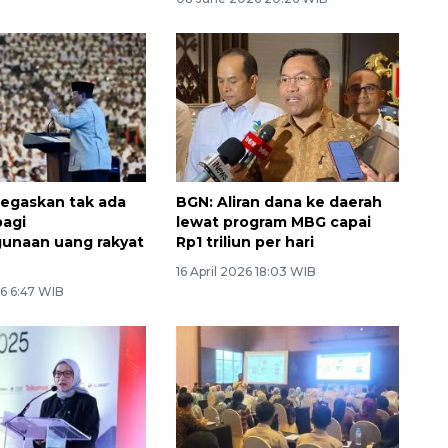
egaskan tak ada
BGN: Aliran dana ke daerah
bagi
lewat program MBG capai
unaan uang rakyat
Rp1 triliun per hari
16 April 2026 18:03 WIB
6 6:47 WIB