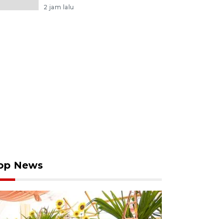
2 jam lalu
op News