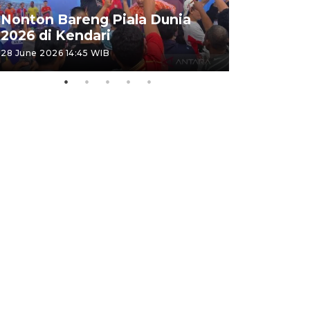
Kemensos
Nonton Bareng Piala Dunia
Sekolah R
2026 di Kendari
pertama
28 June 2026 14:45 WIB
26 June 2026 