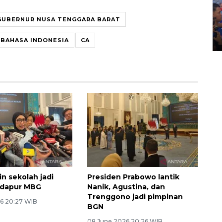
Kecelakaan kereta api di
GUBERNUR NUSA TENGGARA BARAT
Bekasi Timur
28 April 2026 6:17 WIB
RBAHASA INDONESIA
CA
n sekolah jadi
Presiden Prabowo lantik
f dapur MBG
Nanik, Agustina, dan
Trenggono jadi pimpinan
6 20:27 WIB
BGN
08 June 2026 20:26 WIB