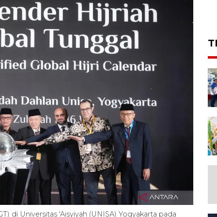
T
GT) di Universitas 'Aisyiyah (UNISA) Yogyakarta pada