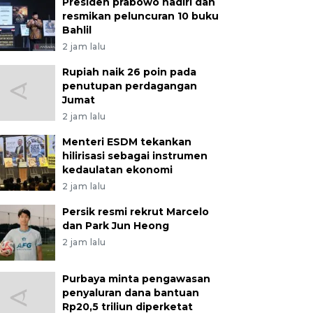
Presiden prabowo hadiri dan
resmikan peluncuran 10 buku
Bahlil
2 jam lalu
Rupiah naik 26 poin pada
penutupan perdagangan
Jumat
2 jam lalu
Menteri ESDM tekankan
hilirisasi sebagai instrumen
kedaulatan ekonomi
2 jam lalu
Persik resmi rekrut Marcelo
dan Park Jun Heong
2 jam lalu
Purbaya minta pengawasan
penyaluran dana bantuan
Rp20,5 triliun diperketat