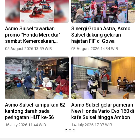
Asmo Sulsel tawarkan
Sinergi Group Astra, Asmo
promo "Honda Merdeka"
Sulsel dukung gelaran
sambut Kemerdekaan,
hajatan FIF di Gowa
hemat hingga Rp8 juta
05 August 2026 13:59 WIB
03 August 2026 14:34 WIB
1
Asmo Sulsel kumpulkan 82
Asmo Sulsel gelar pameran
kantong darah pada
New Honda Vario Evo 160 di
r
peringatan HUT ke-56
kafe Sulsel hingga Ambon
16 July 2026 11:44 WIB
14 July 2026 17:37 WIB
0