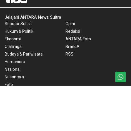
Jelajahi ANTARA News Sultra
Seputar Sultra
Opini
Hukum & Politik
Redaksi
Ekonomi
ANTARA Foto
Olahraga
BrandA
Budaya & Pariwisata
RSS
Humaniora
Nasional
Nusantara
Foto
Video
Ketentuan Penggunaan
Kebijakan Cookie
Kebijakan Privasi
Pedoman Media Siber