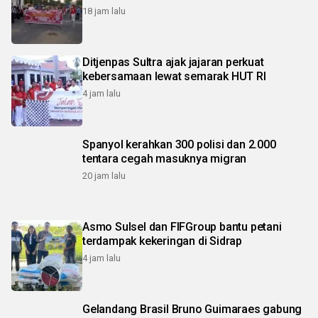
18 jam lalu
Ditjenpas Sultra ajak jajaran perkuat
kebersamaan lewat semarak HUT RI
4 jam lalu
Spanyol kerahkan 300 polisi dan 2.000
tentara cegah masuknya migran
20 jam lalu
Asmo Sulsel dan FIFGroup bantu petani
terdampak kekeringan di Sidrap
4 jam lalu
Gelandang Brasil Bruno Guimaraes gabung