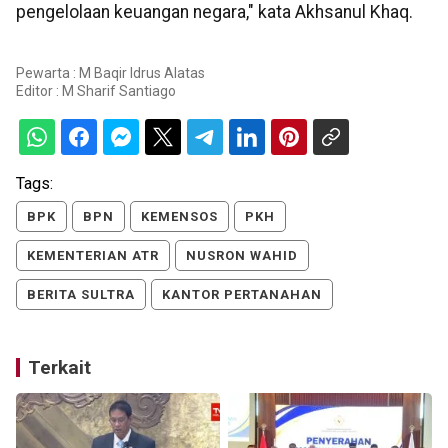
pengelolaan keuangan negara," kata Akhsanul Khaq.
Pewarta : M Baqir Idrus Alatas
Editor :
M Sharif Santiago
Tags:
BPK
BPN
KEMENSOS
PKH
KEMENTERIAN ATR
NUSRON WAHID
BERITA SULTRA
KANTOR PERTANAHAN
Terkait