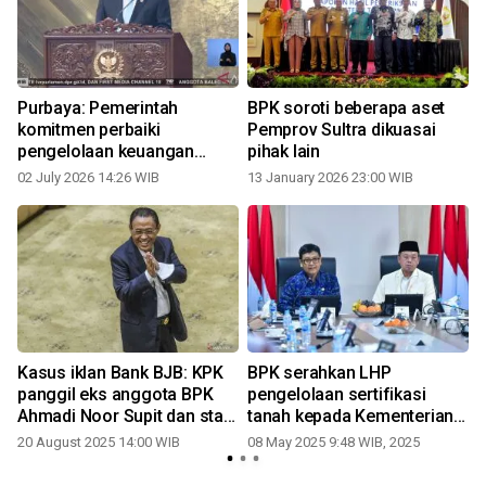
Purbaya: Pemerintah
BPK soroti beberapa aset
komitmen perbaiki
Pemprov Sultra dikuasai
pengelolaan keuangan
pihak lain
negara
02 July 2026 14:26 WIB
13 January 2026 23:00 WIB
Kasus iklan Bank BJB: KPK
BPK serahkan LHP
panggil eks anggota BPK
pengelolaan sertifikasi
Ahmadi Noor Supit dan staf
tanah kepada Kementerian
ahli
ATR/BPN
20 August 2025 14:00 WIB
08 May 2025 9:48 WIB, 2025
0