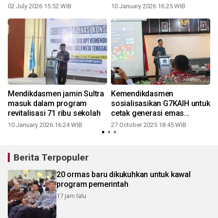
kekurangan
02 July 2026 15:52 WIB
10 January 2026 16:25 WIB
Mendikdasmen jamin Sultra
Kemendikdasmen
masuk dalam program
sosialisasikan G7KAIH untuk
revitalisasi 71 ribu sekolah
cetak generasi emas
berkarakter
10 January 2026 16:24 WIB
27 October 2025 18:45 WIB
Berita Terpopuler
20 ormas baru dikukuhkan untuk kawal
program pemerintah
17 jam lalu