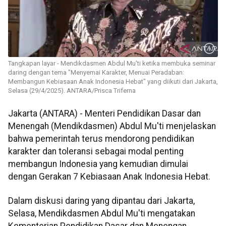
Tangkapan layar - Mendikdasmen Abdul Mu'ti ketika membuka seminar
daring dengan tema "Menyemai Karakter, Menuai Peradaban:
Membangun Kebiasaan Anak Indonesia Hebat" yang diikuti dari Jakarta,
Selasa (29/4/2025). ANTARA/Prisca Triferna
Jakarta (ANTARA) - Menteri Pendidikan Dasar dan
Menengah (Mendikdasmen) Abdul Mu'ti menjelaskan
bahwa pemerintah terus mendorong pendidikan
karakter dan toleransi sebagai modal penting
membangun Indonesia yang kemudian dimulai
dengan Gerakan 7 Kebiasaan Anak Indonesia Hebat.
Dalam diskusi daring yang dipantau dari Jakarta,
Selasa, Mendikdasmen Abdul Mu'ti mengatakan
Kementerian Pendidikan Dasar dan Menengan