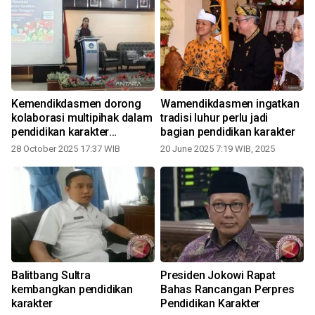
Kemendikdasmen dorong
Wamendikdasmen ingatkan
kolaborasi multipihak dalam
tradisi luhur perlu jadi
pendidikan karakter
bagian pendidikan karakter
nasional
28 October 2025 17:37 WIB
20 June 2025 7:19 WIB, 2025
Balitbang Sultra
Presiden Jokowi Rapat
kembangkan pendidikan
Bahas Rancangan Perpres
karakter
Pendidikan Karakter