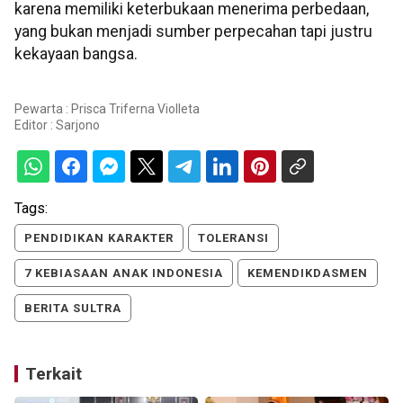
karena memiliki keterbukaan menerima perbedaan,
yang bukan menjadi sumber perpecahan tapi justru
kekayaan bangsa.
Pewarta : Prisca Triferna Violleta
Editor :
Sarjono
Tags:
PENDIDIKAN KARAKTER
TOLERANSI
7 KEBIASAAN ANAK INDONESIA
KEMENDIKDASMEN
BERITA SULTRA
Terkait