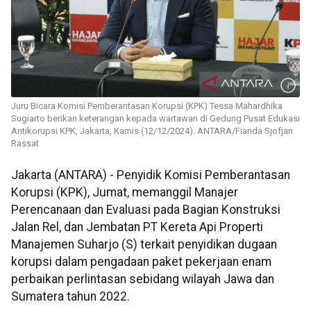
Juru Bicara Komisi Pemberantasan Korupsi (KPK) Tessa Mahardhika
Sugiarto berikan keterangan kepada wartawan di Gedung Pusat Edukasi
Antikorupsi KPK, Jakarta, Kamis (12/12/2024). ANTARA/Fianda Sjofjan
Rassat
Jakarta (ANTARA) - Penyidik Komisi Pemberantasan
Korupsi (KPK), Jumat, memanggil Manajer
Perencanaan dan Evaluasi pada Bagian Konstruksi
Jalan Rel, dan Jembatan PT Kereta Api Properti
Manajemen Suharjo (S) terkait penyidikan dugaan
korupsi dalam pengadaan paket pekerjaan enam
perbaikan perlintasan sebidang wilayah Jawa dan
Sumatera tahun 2022.